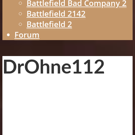
Battlefield Bad Company 2
Battlefield 2142
Battlefield 2
Forum
DrOhne112