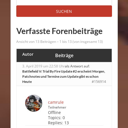
Verfasste Forenbeiträge
Ansicht von 13 Beiträgen – 1 bis 13 (von insgesamt 13)
Autor
Beiträge
3. April 2019 um 22:58 Uhr
als Antwort auf:
Battlefield V: Trial By Fire Update #2 erscheint Morgen,
Patchnotes und Termine zum Update gibt es schon
#156914
Heute
camrule
Teilnehmer
Offline
Topics:
0
Replies:
13