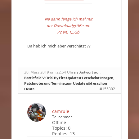
Na dann fange ich mal mit
der Downloadgröße am
Pc an: 1,5Gb
Da hab ich mich aber verschätzt ??
20. März 2019 um 22:54 Uhr
als Antwort auf:
Battlefield V: Trial By Fire Update #1 erscheint Morgen,
Patchnotes und Termine zum Update gibt es schon
#155302
Heute
camrule
Teilnehmer
Offline
Topics:
0
Replies:
13