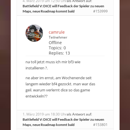
4. März 2019 um 12:50 Uhr
als Antwort auf:
Battlefield V: DICE will Feedback der Spieler zu neuen
#153999
Maps, neue Roadmap kommt bald
camrule
Teilnehmer
Offline
Topics:
0
Replies:
13
na toll jetzt muss ich mir bf3 wie
installieren ?.
ne aber im ernst, am Wochenende seit
langem wieder bf4 gezockt. man war das
geil. warum verlernt dice so das game
entwickeln??
1. März 2019 um 18:30 Uhr
als Antwort auf:
Battlefield V: DICE will Feedback der Spieler zu neuen
#153801
Maps, neue Roadmap kommt bald