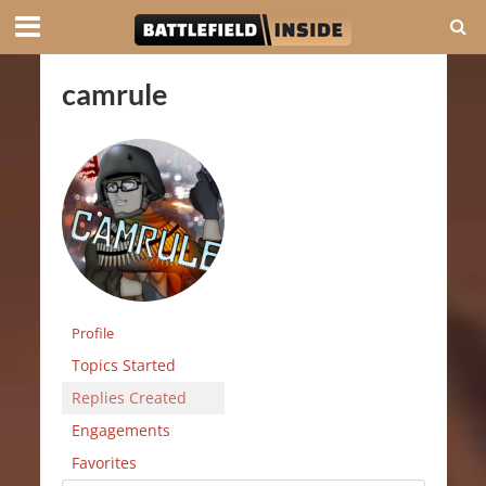
camrule
Profile
Topics Started
Replies Created
Engagements
Favorites