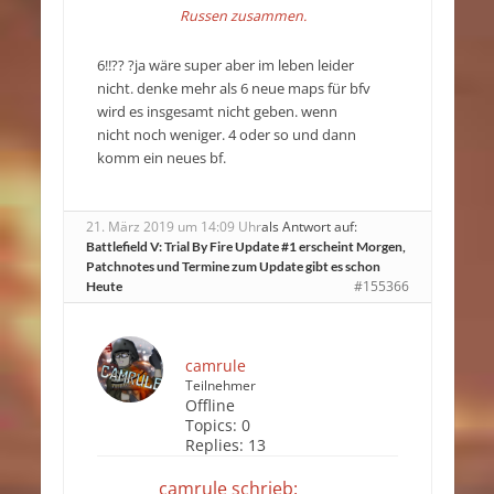
Russen zusammen.
6!!?? ?ja wäre super aber im leben leider
nicht. denke mehr als 6 neue maps für bfv
wird es insgesamt nicht geben. wenn
nicht noch weniger. 4 oder so und dann
komm ein neues bf.
21. März 2019 um 14:09 Uhr
als Antwort auf:
Battlefield V: Trial By Fire Update #1 erscheint Morgen,
Patchnotes und Termine zum Update gibt es schon
#155366
Heute
camrule
Teilnehmer
Offline
Topics:
0
Replies:
13
camrule schrieb: