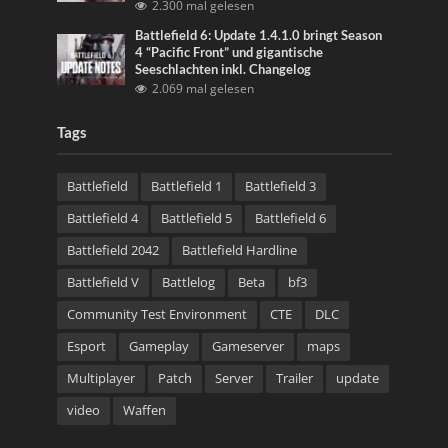
2.300 mal gelesen
Battlefield 6: Update 1.4.1.0 bringt Season
4 “Pacific Front” und gigantische
Seeschlachten inkl. Changelog
2.069 mal gelesen
Tags
Battlefield
Battlefield 1
Battlefield 3
Battlefield 4
Battlefield 5
Battlefield 6
Battlefield 2042
Battlefield Hardline
Battlefield V
Battlelog
Beta
bf3
Community Test Environment
CTE
DLC
Esport
Gameplay
Gameserver
maps
Multiplayer
Patch
Server
Trailer
update
video
Waffen