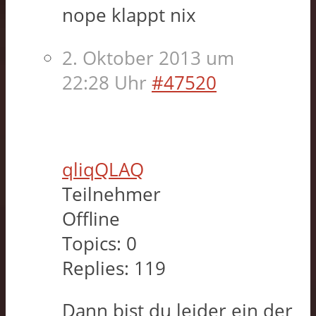
nope klappt nix
2. Oktober 2013 um
22:28 Uhr
#47520
qliqQLAQ
Teilnehmer
Offline
Topics:
0
Replies:
119
Dann bist du leider ein der