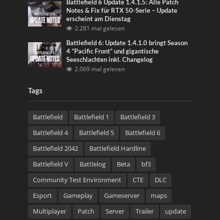
Battlefield 6 Update 1.4.1.5: Alle Patch
Notes & Fix für RTX 50-Serie – Update
erscheint am Dienstag
2.281 mal gelesen
Battlefield 6: Update 1.4.1.0 bringt Season
4 “Pacific Front” und gigantische
Seeschlachten inkl. Changelog
2.069 mal gelesen
Tags
Battlefield
Battlefield 1
Battlefield 3
Battlefield 4
Battlefield 5
Battlefield 6
Battlefield 2042
Battlefield Hardline
Battlefield V
Battlelog
Beta
bf3
Community Test Environment
CTE
DLC
Esport
Gameplay
Gameserver
maps
Multiplayer
Patch
Server
Trailer
update