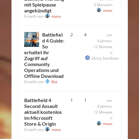
mit Spielpause
3 Monaten
angekündigt
maxx
Erstellt von:
maxx
Battlefiel
2
4
vor
d 4 Guide:
4 Jahren,
So
12 Monate
erhaltet ihr
n
Zugriff auf
africa_bombata
Community
Operations und
Offline Download
Erstellt von:
Bot
Battlefield 4
1
1
vor
Second Assault
4 Jahren,
aktuell kostenlos
12 Monate
im Microsoft
n
Store & Origin
maxx
Erstellt von:
maxx