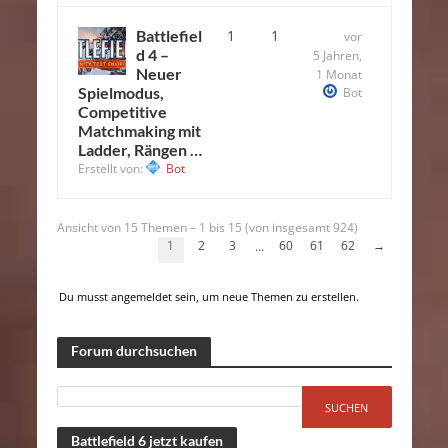
Battlefiel
1
1
vor
d 4 –
5 Jahren,
Neuer
1 Monat
Spielmodus,
Bot
Competitive
Matchmaking mit
Ladder, Rängen …
Erstellt von:
Bot
Ansicht von 15 Themen – 1 bis 15 (von insgesamt 924)
1
2
3
60
61
62
→
…
Du musst angemeldet sein, um neue Themen zu erstellen.
Forum durchsuchen
Battlefield 6 jetzt kaufen