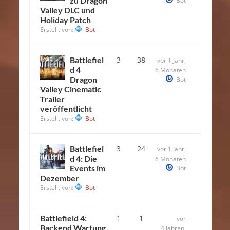
zu Dragon
Bot
Valley DLC und
Holiday Patch
Erstellt von:
Bot
Battlefiel
3
38
vor 1 Jahr,
d 4
6 Monaten
Dragon
Bot
Valley Cinematic
Trailer
veröffentlicht
Erstellt von:
Bot
Battlefiel
3
24
vor 1 Jahr,
d 4: Die
6 Monaten
Events im
Bot
Dezember
Erstellt von:
Bot
Battlefield 4:
1
1
vor
Backend Wartung
4 Jahren,