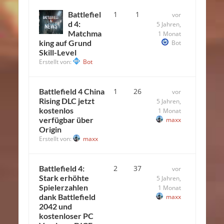
Battlefiel
1
1
vor
d 4:
5 Jahren,
Matchma
1 Monat
king auf Grund
Bot
Skill-Level
Erstellt von:
Bot
Battlefield 4 China
1
26
vor
Rising DLC jetzt
5 Jahren,
kostenlos
1 Monat
verfügbar über
maxx
Origin
Erstellt von:
maxx
Battlefield 4:
2
37
vor
Stark erhöhte
5 Jahren,
Spielerzahlen
1 Monat
dank Battlefield
maxx
2042 und
kostenloser PC