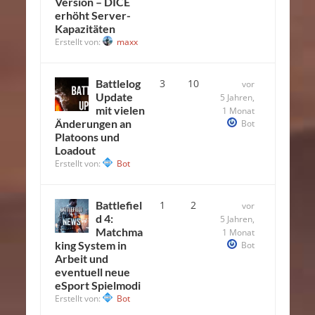
Version – DICE
erhöht Server-
Kapazitäten
Erstellt von:
maxx
Battlelog
3
10
vor
Update
5 Jahren,
mit vielen
1 Monat
Änderungen an
Bot
Platoons und
Loadout
Erstellt von:
Bot
Battlefiel
1
2
vor
d 4:
5 Jahren,
Matchma
1 Monat
king System in
Bot
Arbeit und
eventuell neue
eSport Spielmodi
Erstellt von:
Bot