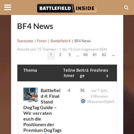
BF4 News
Startseite
|
Foren
|
Battlefield 4
|
BF4 News
Ansicht von 15 Themen – 1 bis 15 (von insgesamt 924)
1
2
3
60
61
62
→
…
Thema
Teilne
Beiträ
Freshnes
hmer
ge
s
Battlefiel
4
36
vor 1 Jahr,
d 4: Final
3 Monaten
Stand
XBavarianStyleX
DogTag Guide –
Wir verraten
euch die
Positionen der
Premium DogTags