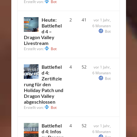
Erstellt von:
Bot
Heute:
2
41
vor 1 Jahr,
Battlefiel
6 Monaten
d 4 –
Bot
Dragon Valley
Livestream
Erstellt von:
Bot
Battlefiel
4
52
vor 1 Jahr,
d 4:
6 Monaten
Zertifizie
Bot
rung für den
Holiday Patch und
Dragon Valley
abgeschlossen
Erstellt von:
Bot
Battlefiel
4
52
vor 1 Jahr,
d 4: Infos
6 Monaten