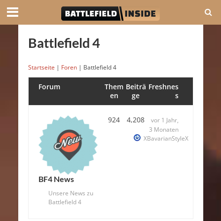
Battlefield 4
Startseite
|
Foren
|
Battlefield 4
Forum
Them
Beiträ
Freshnes
en
ge
s
924
4,208
vor 1 Jahr,
3 Monaten
XBavarianStyleX
BF4 News
Unsere News zu
Battlefield 4