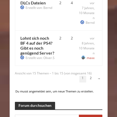
DLCs Dateien
2
4
vor
Erstellt von:
Bernd
7 Jahren,
10 Monate
n
Bernd
Lohnt sich noch
2
2
vor
BF 4 auf der PS4?
8 Jahren,
Gibt es noch
10 Monate
genügend Server?
n
Erstellt von:
Oliver.S
maxx
Ansicht von 15 Themen – 1 bis 15 (von insgesamt 16)
1
2
→
Du musst angemeldet sein, um neue Themen zu erstellen.
Forum durchsuchen