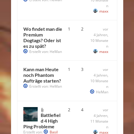
10 Monate
n
maxx
Wo findet man die
1
2
vor
Premium
4 Jahren,
Dogtags? Oder ist
10 Monate
es zu spät?
n
Erstellt von:
HeMan
maxx
Kann man Heute
1
3
vor
noch Phantom
4 Jahren,
Aufträge starten?
10 Monate
Erstellt von:
HeMan
n
HeMan
2
4
vor
Battlefiel
4 Jahren,
d 4 High
11 Monate
Ping Probleme
n
Erstellt von:
Basil
maxx