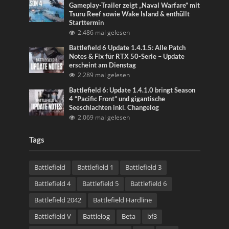
Gameplay-Trailer zeigt „Naval Warfare“ mit
Tsuru Reef sowie Wake Island & enthüllt
Starttermin
2.486 mal gelesen
Battlefield 6 Update 1.4.1.5: Alle Patch
Notes & Fix für RTX 50-Serie – Update
erscheint am Dienstag
2.289 mal gelesen
Battlefield 6: Update 1.4.1.0 bringt Season
4 “Pacific Front” und gigantische
Seeschlachten inkl. Changelog
2.069 mal gelesen
Tags
Battlefield
Battlefield 1
Battlefield 3
Battlefield 4
Battlefield 5
Battlefield 6
Battlefield 2042
Battlefield Hardline
Battlefield V
Battlelog
Beta
bf3