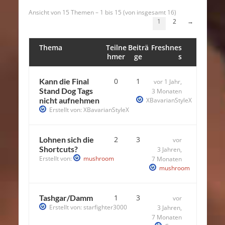
Ansicht von 15 Themen – 1 bis 15 (von insgesamt 16)
1
2
→
Thema
Teilne
Beiträ
Freshnes
hmer
ge
s
Kann die Final
0
1
vor 1 Jahr,
Stand Dog Tags
3 Monaten
nicht aufnehmen
XBavarianStyleX
Erstellt von:
XBavarianStyleX
Lohnen sich die
2
3
vor
Shortcuts?
3 Jahren,
Erstellt von:
mushroom
7 Monaten
mushroom
Tashgar/Damm
1
3
vor
Erstellt von:
starfighter3000
3 Jahren,
7 Monaten