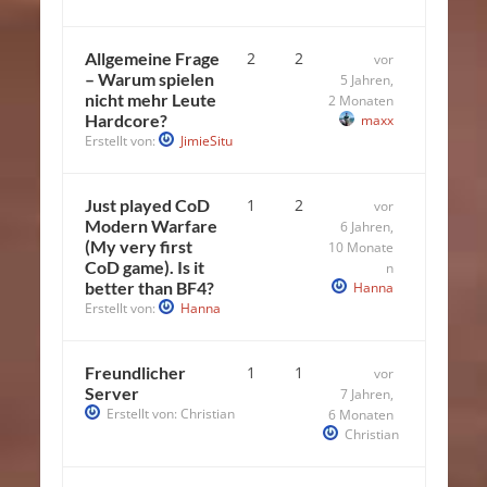
Allgemeine Frage
2
2
vor
– Warum spielen
5 Jahren,
nicht mehr Leute
2 Monaten
Hardcore?
maxx
Erstellt von:
JimieSitu
Just played CoD
1
2
vor
Modern Warfare
6 Jahren,
(My very first
10 Monate
CoD game). Is it
n
better than BF4?
Hanna
Erstellt von:
Hanna
Freundlicher
1
1
vor
Server
7 Jahren,
Erstellt von:
Christian
6 Monaten
Christian