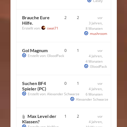
Casey
Brauche Eure
2
2
vor
Hilfe.
3 Jahren,
Erstellt von:
swat71
8 Monaten
mushroom
Gol Magnum
0
1
vor
Erstellt von:
l3loodPack
4 Jahren,
4 Monaten
l3loodPack
Suchen BF4
0
1
vor
Spieler (PC)
4 Jahren,
Erstellt von:
Alexander Schwarze
6 Monaten
Alexander Schwarze
Max Level der
1
2
vor
Klassen?
4 Jahren,
Erstellt von:
HeMan