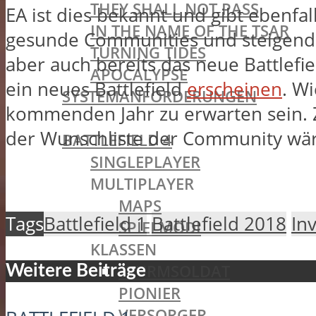
THEY SHALL NOT PASS
EA ist dies bekannt und gibt ebenfall
IN THE NAME OF THE TSAR
gesunde Communities und steigende 
TURNING TIDES
aber auch bereits das neue Battlefie
APOCALYPSE
ein neues Battlefield
erscheinen
. W
SYSTEMANFORDERUNGEN
kommenden Jahr zu erwarten sein. 
BATTLEFIELD OLDIES
der Wunschliste der Community wäre
BATTLEFIELD 4
SINGLEPLAYER
MULTIPLAYER
MAPS
Tags
Battlefield 1
Battlefield 2018
In
SPIELMODI
KLASSEN
STURMSOLDAT
Weitere Beiträge
PIONIER
VERSORGER