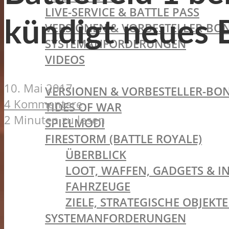
LIVE-SERVICE & BATTLE PASS
kündigt neues B
VERSIONEN & VORBESTELLER-BON
SYSTEMANFORDERUNGEN
VIDEOS
BATTLEFIELD V
10. Mai 2017
VERSIONEN & VORBESTELLER-BON
4 Kommentare
TIDES OF WAR
2 Minuten zu lesen
SPIELMODI
FIRESTORM (BATTLE ROYALE)
ÜBERBLICK
LOOT, WAFFEN, GADGETS & I
FAHRZEUGE
ZIELE, STRATEGISCHE OBJEK
SYSTEMANFORDERUNGEN