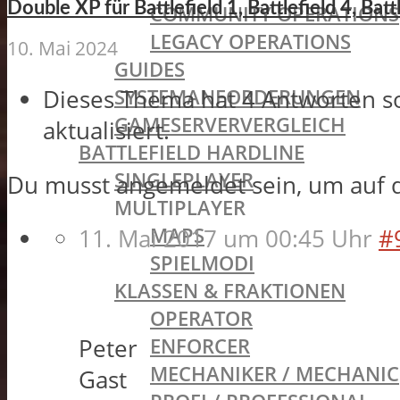
Double XP für Battlefield 1, Battlefield 4, Bat
COMMUNITY OPERATIONS
LEGACY OPERATIONS
10. Mai 2024
GUIDES
SYSTEMANFORDERUNGEN
Dieses Thema hat 4 Antworten s
GAMESERVERVERGLEICH
aktualisiert.
BATTLEFIELD HARDLINE
SINGLEPLAYER
Du musst angemeldet sein, um auf 
MULTIPLAYER
MAPS
11. Mai 2017 um 00:45 Uhr
#
SPIELMODI
KLASSEN & FRAKTIONEN
OPERATOR
ENFORCER
Peter
MECHANIKER / MECHANIC
Gast