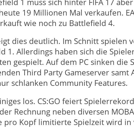
lefield 1 muss sich hinter FIFA 17 abe
s heute 19 Millionen Mal verkaufen. E
kauft wie noch zu Battlefield 4.
gt dies deutlich. Im Schnitt spielen v
eld 1. Allerdings haben sich die Spiel
ten gespielt. Auf dem PC sinken die 
hlenden Third Party Gameserver samt
nur schlanken Community Features.
iniges los. CS:GO feiert Spielerrek
der Rechnung neben diversen MOBAs n
pro Kopf limitierte Spielzeit wird in 