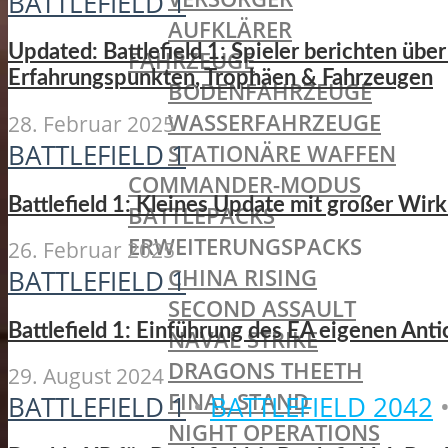
BATTLEFIELD 1
AUFKLÄRER
Updated: Battlefield 1: Spieler berichten üb
FAHRZEUGE
Erfahrungspunkten, Trophäen & Fahrzeugen
BODENFAHRZEUGE
WASSERFAHRZEUGE
28. Februar 2025
BATTLEFIELD 1
STATIONÄRE WAFFEN
COMMANDER-MODUS
Battlefield 1: Kleines Update mit großer Wirk
BATTLEPACKS
ERWEITERUNGSPACKS
26. Februar 2025
CHINA RISING
BATTLEFIELD 1
SECOND ASSAULT
Battlefield 1: Einführung des EA eigenen Ant
NAVAL STRIKE
DRAGONS THEETH
29. August 2024
FINAL STAND
BATTLEFIELD 1
•
BATTLEFIELD 2042
NIGHT OPERATIONS