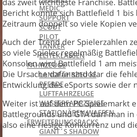
das zweit wichtigste Franchise. Batt
MEDIC
Bericht konnte sich Battlefield 1 bi
SUPPORT
Zeitraum doppelt so viele Kopien ver
SCOUT
PILOT
Auch der Trend der Spielerzahlen zei
TANKER
so viele Spieler regelmäßig Battlefi
ELITEKLASSEN
Konsolen wird Battlefield 1 am meis
FAHRZEUGE
Die Ursache dafür sind klar die fe
LANDFAHRZEUGE
PFERDE
Entwicklung des eSports sowie der 
LUFTFAHRZEUGE
Weiter ist auf dem PC Spielemarkt e
WASSERFAHRZEUGE
STATIONÄREN WAFFEN
Battlegrounds und GTA darf man in 
ERWEITERUNGSPACKS
also eine riesige Konkurrenz und die 
GIANT´S SHADOW