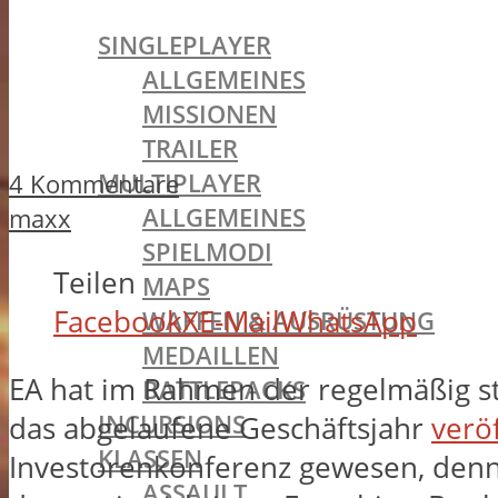
BATTLEFIELD 1
SINGLEPLAYER
ALLGEMEINES
MISSIONEN
TRAILER
MULTIPLAYER
4 Kommentare
ALLGEMEINES
maxx
SPIELMODI
Teilen
MAPS
Facebook
X
E-Mail
WhatsApp
WAFFEN & AUSRÜSTUNG
MEDAILLEN
EA hat im Rahmen der regelmäßig st
BATTLEPACKS
INCURSIONS
das abgelaufene Geschäftsjahr
veröf
KLASSEN
Investorenkonferenz gewesen, denn n
ASSAULT