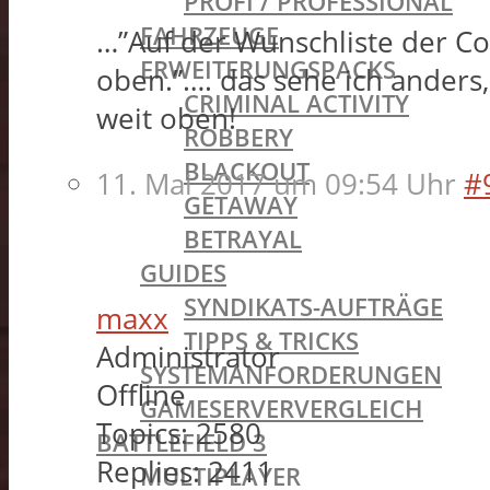
PROFI / PROFESSIONAL
FAHRZEUGE
…”Auf der Wunschliste der Co
ERWEITERUNGSPACKS
oben.”…. das sehe ich anders
CRIMINAL ACTIVITY
weit oben!
ROBBERY
BLACKOUT
11. Mai 2017 um 09:54 Uhr
#
GETAWAY
BETRAYAL
GUIDES
SYNDIKATS-AUFTRÄGE
maxx
TIPPS & TRICKS
Administrator
SYSTEMANFORDERUNGEN
Offline
GAMESERVERVERGLEICH
Topics:
2580
BATTLEFIELD 3
Replies:
2411
MULTIPLAYER