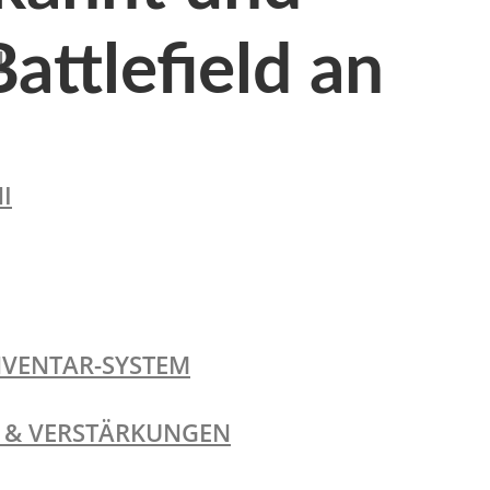
attlefield an
I
I
NVENTAR-SYSTEM
TE & VERSTÄRKUNGEN