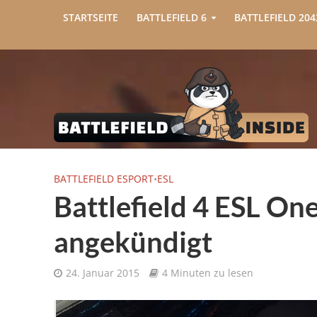
STARTSEITE
BATTLEFIELD 6
BATTLEFIELD 204
BATTLEFIELD ESPORT
•
ESL
Battlefield 4 ESL On
angekündigt
24. Januar 2015
4 Minuten zu lesen