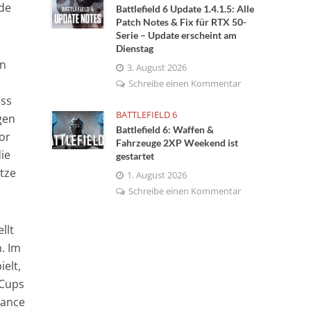
de
Battlefield 6 Update 1.4.1.5: Alle
Patch Notes & Fix für RTX 50-
Serie – Update erscheint am
Dienstag
en
3. August 2026
Schreibe einen Kommentar
ass
BATTLEFIELD 6
gen
Battlefield 6: Waffen &
jor
Fahrzeuge 2XP Weekend ist
die
gestartet
tze
1. August 2026
Schreibe einen Kommentar
llt
. Im
elt,
 Cups
hance