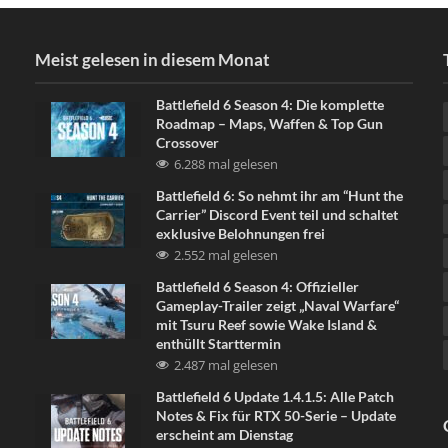
Meist gelesen in diesem Monat
Battlefield 6 Season 4: Die komplette
Roadmap – Maps, Waffen & Top Gun
Crossover
6.288 mal gelesen
Battlefield 6: So nehmt ihr am “Hunt the
Carrier” Discord Event teil und schaltet
exklusive Belohnungen frei
2.552 mal gelesen
Battlefield 6 Season 4: Offizieller
Gameplay-Trailer zeigt „Naval Warfare“
mit Tsuru Reef sowie Wake Island &
enthüllt Starttermin
2.487 mal gelesen
Battlefield 6 Update 1.4.1.5: Alle Patch
Notes & Fix für RTX 50-Serie – Update
erscheint am Dienstag