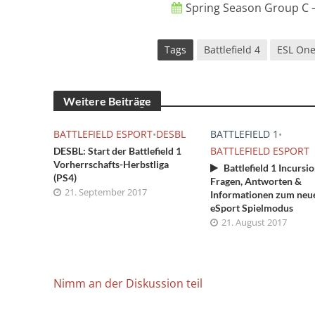
Spring Season Group C –
Tags
Battlefield 4
ESL On
Weitere Beiträge
BATTLEFIELD ESPORT
•
DESBL
BATTLEFIELD 1
•
BATTLEFIELD ESPORT
DESBL: Start der Battlefield 1
Vorherrschafts-Herbstliga
Battlefield 1 Incursio
(PS4)
Fragen, Antworten &
21. September 2017
Informationen zum neu
eSport Spielmodus
21. August 2017
Nimm an der Diskussion teil