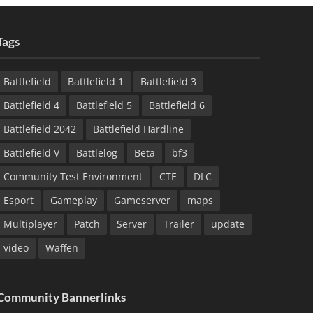
Tags
Battlefield
Battlefield 1
Battlefield 3
Battlefield 4
Battlefield 5
Battlefield 6
Battlefield 2042
Battlefield Hardline
Battlefield V
Battlelog
Beta
bf3
Community Test Environment
CTE
DLC
Esport
Gameplay
Gameserver
maps
Multiplayer
Patch
Server
Trailer
update
video
Waffen
Community Bannerlinks