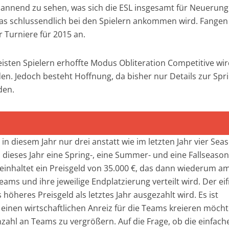
pannend zu sehen, was sich die ESL insgesamt für Neuerun
 das schlussendlich bei den Spielern ankommen wird. Fangen
 Turniere für 2015 an.
isten Spielern erhoffte Modus Obliteration Competitive wi
en. Jedoch besteht Hoffnung, da bisher nur Details zur Spr
den.
in diesem Jahr nur drei anstatt wie im letzten Jahr vier Sea
o dieses Jahr eine Spring-, eine Summer- und eine Fallseaso
beinhaltet ein Preisgeld von 35.000 €, das dann wiederum a
ams und ihre jeweilige Endplatzierung verteilt wird. Der eif
höheres Preisgeld als letztes Jahr ausgezahlt wird. Es ist
einen wirtschaftlichen Anreiz für die Teams kreieren möch
zahl an Teams zu vergrößern. Auf die Frage, ob die einfach