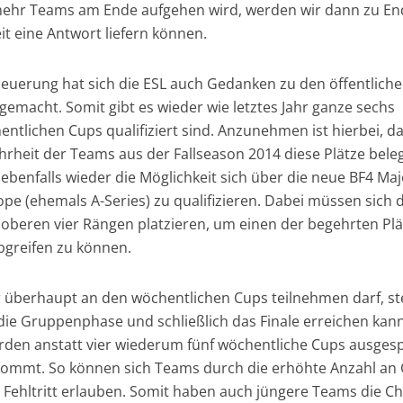
mehr Teams am Ende aufgehen wird, werden wir dann zu En
it eine Antwort liefern können.
uerung hat sich die ESL auch Gedanken zu den öffentlich
gemacht. Somit gibt es wieder wie letztes Jahr ganze sechs
hentlichen Cups qualifiziert sind. Anzunehmen ist hierbei, d
hrheit der Teams aus der Fallseason 2014 diese Plätze bele
ebenfalls wieder die Möglichkeit sich über die neue BF4 Ma
pe (ehemals A-Series)
zu qualifizieren. Dabei müssen sich 
 oberen vier Rängen platzieren, um einen der begehrten Plä
bgreifen zu können.
überhaupt an den wöchentlichen Cups teilnehmen darf, ste
die Gruppenphase und schließlich das Finale erreichen kann
rden anstatt vier wiederum fünf wöchentliche Cups ausgespi
ommt. So können sich Teams durch die erhöhte Anzahl an
Fehltritt erlauben. Somit haben auch jüngere Teams die C