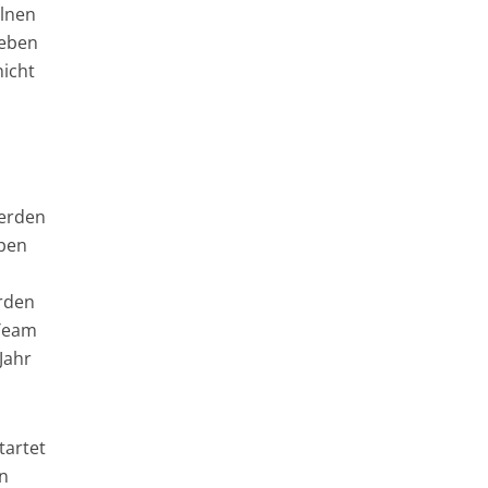
elnen
geben
nicht
werden
ppen
erden
 Team
Jahr
tartet
en