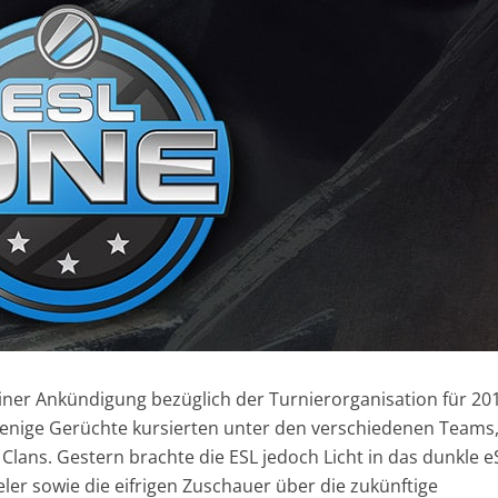
einer Ankündigung bezüglich der Turnierorganisation für 20
 wenige Gerüchte kursierten unter den verschiedenen Teams
Clans. Gestern brachte die ESL jedoch Licht in das dunkle e
ler sowie die eifrigen Zuschauer über die zukünftige