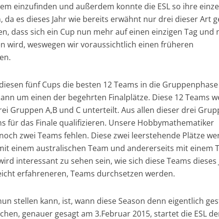
stem einzufinden und außerdem konnte die ESL so ihre einz
, da es dieses Jahr wie bereits erwähnt nur drei dieser Art 
en, dass sich ein Cup nun mehr auf einen einzigen Tag und 
 wird, weswegen wir voraussichtlich einen früheren
en.
 diesen fünf Cups die besten 12 Teams in die Gruppenphase
dann um einen der begehrten Finalplätze. Diese 12 Teams 
ei Gruppen A,B und C unterteilt. Aus allen dieser drei Gru
ms für das Finale qualifizieren. Unsere Hobbymathematiker
noch zwei Teams fehlen. Diese zwei leerstehende Plätze w
hr mit einem australischen Team und andererseits mit einem
ird interessant zu sehen sein, wie sich diese Teams dieses 
leicht erfahreneren, Teams durchsetzen werden.
nun stellen kann, ist, wann diese Season denn eigentlich ges
ochen, genauer gesagt am 3.Februar 2015, startet die ESL d