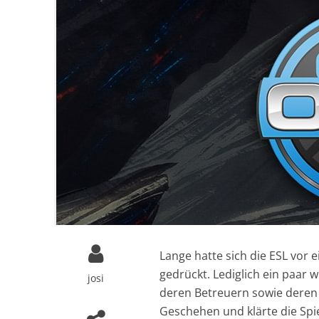
Lange hatte sich die ESL vor 
gedrückt. Lediglich ein paar
josi
deren Betreuern sowie deren 
Geschehen und klärte die Spie