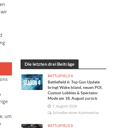
gen
 wir
rd
ing
Die letzten drei Beiträge
BATTLEFIELD 6
sons
Battlefield 6: Top Gun Update
n
bringt Wake Island, neuen POI,
Custom Lobbies & Spectator
m
Mode am 18. August zurück
rige
7. August 2026
Schreibe einen Kommentar
te, um
e
BATTLEFIELD 6