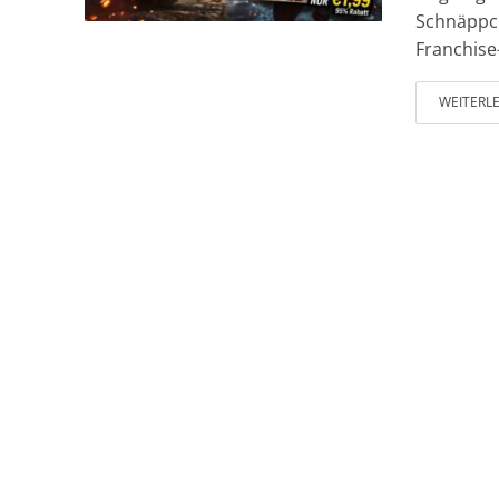
Schnäppch
Franchise-
WEITERL