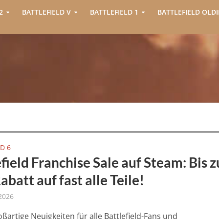
2
BATTLEFIELD V
BATTLEFIELD 1
BATTLEFIELD OLDI
D 6
field Franchise Sale auf Steam: Bis z
batt auf fast alle Teile!
 2026
oßartige Neuigkeiten für alle Battlefield-Fans und