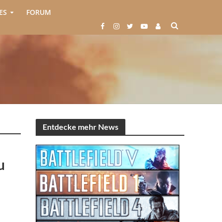
ES
FORUM
Entdecke mehr News
u