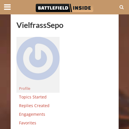
VielfrassSepo
Profile
Topics Started
Replies Created
Engagements
Favorites