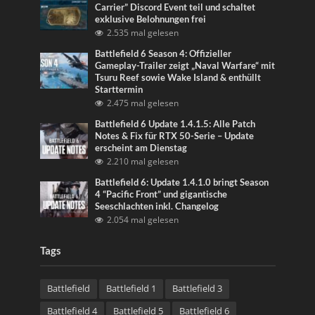
Carrier” Discord Event teil und schaltet
exklusive Belohnungen frei
2.535 mal gelesen
Battlefield 6 Season 4: Offizieller
Gameplay-Trailer zeigt „Naval Warfare“ mit
Tsuru Reef sowie Wake Island & enthüllt
Starttermin
2.475 mal gelesen
Battlefield 6 Update 1.4.1.5: Alle Patch
Notes & Fix für RTX 50-Serie – Update
erscheint am Dienstag
2.210 mal gelesen
Battlefield 6: Update 1.4.1.0 bringt Season
4 “Pacific Front” und gigantische
Seeschlachten inkl. Changelog
2.054 mal gelesen
Tags
Battlefield
Battlefield 1
Battlefield 3
Battlefield 4
Battlefield 5
Battlefield 6