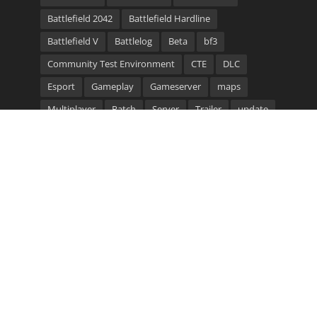
Battlefield 2042
Battlefield Hardline
Battlefield V
Battlelog
Beta
bf3
Community Test Environment
CTE
DLC
Esport
Gameplay
Gameserver
maps
Multiplayer
Patch
Server
Trailer
update
video
Waffen
Community Bannerlinks