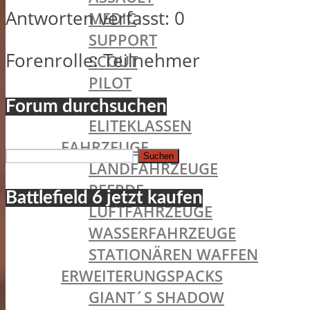
Antworten verfasst: 0
MEDIC
SUPPORT
Forenrolle: Teilnehmer
SCOUT
PILOT
TANKER
Forum durchsuchen
ELITEKLASSEN
FAHRZEUGE
Suchen
LANDFAHRZEUGE
nach:
PFERDE
Battlefield 6 jetzt kaufen
LUFTFAHRZEUGE
WASSERFAHRZEUGE
STATIONÄREN WAFFEN
ERWEITERUNGSPACKS
GIANT´S SHADOW