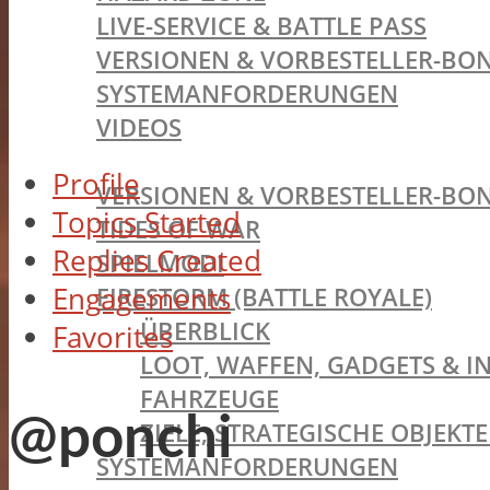
LIVE-SERVICE & BATTLE PASS
VERSIONEN & VORBESTELLER-BON
SYSTEMANFORDERUNGEN
VIDEOS
BATTLEFIELD V
Profile
VERSIONEN & VORBESTELLER-BON
Topics Started
TIDES OF WAR
Replies Created
SPIELMODI
Engagements
FIRESTORM (BATTLE ROYALE)
ÜBERBLICK
Favorites
LOOT, WAFFEN, GADGETS & I
FAHRZEUGE
@ponchi
ZIELE, STRATEGISCHE OBJEK
SYSTEMANFORDERUNGEN