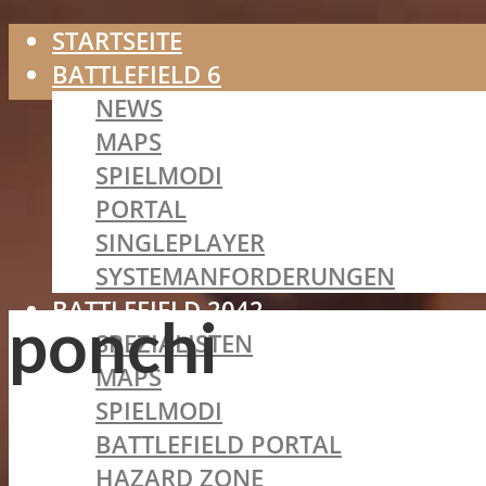
STARTSEITE
BATTLEFIELD 6
NEWS
MAPS
SPIELMODI
PORTAL
SINGLEPLAYER
SYSTEMANFORDERUNGEN
BATTLEFIELD 2042
ponchi
SPEZIALISTEN
MAPS
SPIELMODI
BATTLEFIELD PORTAL
HAZARD ZONE