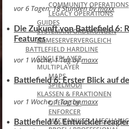
COMMUNITY OPERATIONS
vor 6 Tagen, 18 Stunden
by
maxx
LEGACY OPERATIONS
GUIDES
Die Zukunft von Battlefield 6:
SYSTEMANFORDERUNGEN
Features
GAMESERVERVERGLEICH
BATTLEFIELD HARDLINE
SINGLEPLAYER
vor 1 Woche, 1 Tag
by
maxx
MULTIPLAYER
MAPS
Battlefield 6: Erster Blick auf
SPIELMODI
KLASSEN & FRAKTIONEN
vor 1 Woche, 1 Tag
by
maxx
OPERATOR
ENFORCER
MECHANIKER / MECHANIC
Battlefield 6: Entwickler reagi