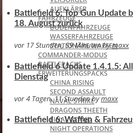
AUFKLÄRER
Battlefield 6: Top Gun Update
FAHRZEUGE
18. August zurück
BODENFAHRZEUGE
WASSERFAHRZEUGE
vor 17 Stunden, 59 Minuten
by
maxx
STATIONÄRE WAFFEN
COMMANDER-MODUS
BATTLEPACKS
Battlefield 6 Update 1.4.1.5: A
ERWEITERUNGSPACKS
Dienstag
CHINA RISING
SECOND ASSAULT
vor 4 Tagen, 11 Stunden
by
maxx
NAVAL STRIKE
DRAGONS THEETH
FINAL STAND
Battlefield 6: Waffen & Fahrze
NIGHT OPERATIONS