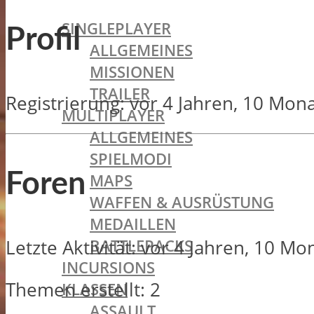
BATTLEFIELD 1
SINGLEPLAYER
Profil
ALLGEMEINES
MISSIONEN
TRAILER
Registrierung: vor 4 Jahren, 10 Mon
MULTIPLAYER
ALLGEMEINES
SPIELMODI
Foren
MAPS
WAFFEN & AUSRÜSTUNG
MEDAILLEN
BATTLEPACKS
Letzte Aktivität: vor 4 Jahren, 10 M
INCURSIONS
Themen erstellt: 2
KLASSEN
ASSAULT