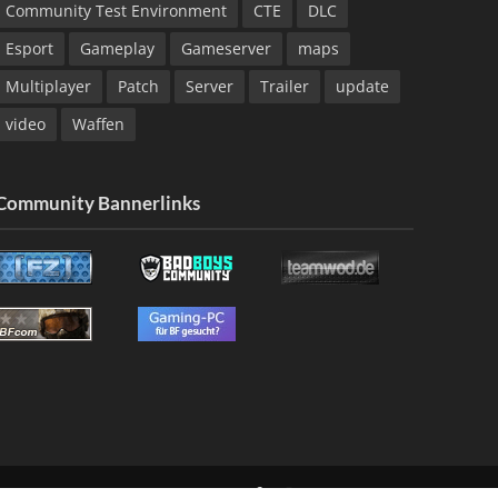
Community Test Environment
CTE
DLC
Esport
Gameplay
Gameserver
maps
Multiplayer
Patch
Server
Trailer
update
video
Waffen
Community Bannerlinks
NG
KONTAKT
IMPRESSUM