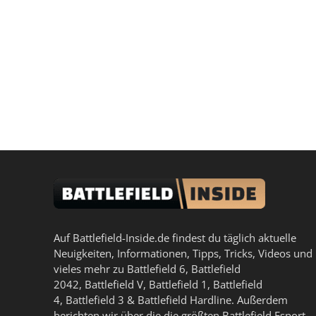
Auf Battlefield-Inside.de findest du täglich aktuelle
Neuigkeiten, Informationen, Tipps, Tricks, Videos und
vieles mehr zu
Battlefield 6
,
Battlefield
2042
,
Battlefield V
,
Battlefield 1
,
Battlefield
4
,
Battlefield 3
&
Battlefield Hardline
. Außerdem
berichten wir über die die größten Battlefield Esport