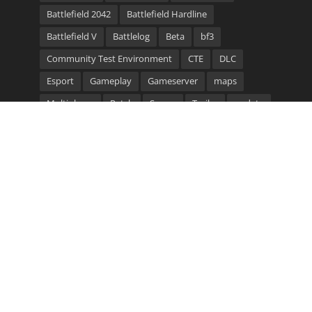
Battlefield 2042
Battlefield Hardline
Battlefield V
Battlelog
Beta
bf3
Community Test Environment
CTE
DLC
Esport
Gameplay
Gameserver
maps
Multiplayer
Patch
Server
Trailer
update
video
Waffen
Community Bannerlinks