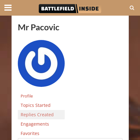
Mr Pacovic
Profile
Topics Started
Replies Created
Engagements
Favorites