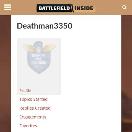
Deathman3350
Profile
Topics Started
Replies Created
Engagements
Favorites