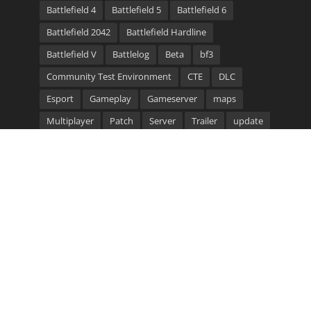
Battlefield 4
Battlefield 5
Battlefield 6
Battlefield 2042
Battlefield Hardline
Battlefield V
Battlelog
Beta
bf3
Community Test Environment
CTE
DLC
Esport
Gameplay
Gameserver
maps
Multiplayer
Patch
Server
Trailer
update
video
Waffen
Community Bannerlinks