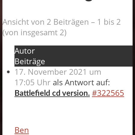
Ansicht von 2 Beiträgen – 1 bis 2
(von insgesamt 2)
Autor
Beiträge
17. November 2021 um
17:05 Uhr
als Antwort auf:
#322565
Battlefield cd version.
Ben