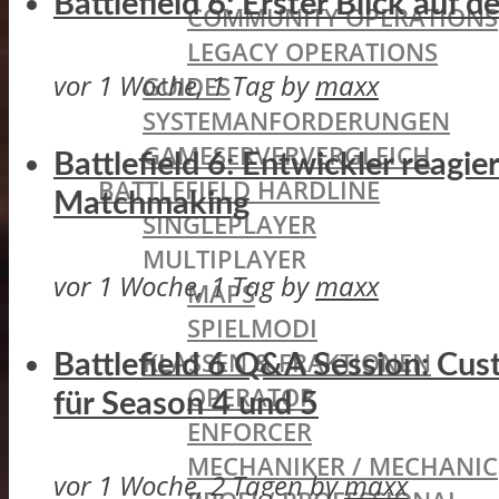
Battlefield 6: Erster Blick auf
COMMUNITY OPERATIONS
LEGACY OPERATIONS
vor 1 Woche, 1 Tag
by
maxx
GUIDES
SYSTEMANFORDERUNGEN
GAMESERVERVERGLEICH
Battlefield 6: Entwickler reagi
BATTLEFIELD HARDLINE
Matchmaking
SINGLEPLAYER
MULTIPLAYER
vor 1 Woche, 1 Tag
by
maxx
MAPS
SPIELMODI
KLASSEN & FRAKTIONEN
Battlefield 6 Q&A Session: Cu
OPERATOR
für Season 4 und 5
ENFORCER
MECHANIKER / MECHANIC
vor 1 Woche, 2 Tagen
by
maxx