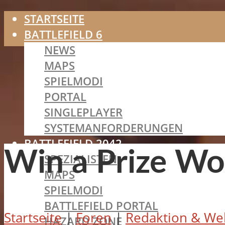
STARTSEITE
BATTLEFIELD 6
NEWS
MAPS
SPIELMODI
PORTAL
SINGLEPLAYER
SYSTEMANFORDERUNGEN
BATTLEFIELD 2042
Win a Prize Wo
SPEZIALISTEN
MAPS
SPIELMODI
BATTLEFIELD PORTAL
Startseite
|
Foren
|
Redaktion & We
HAZARD ZONE