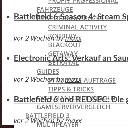
PROFI / PROFESSIONAL
FAHRZEUGE
Battlefield 6 Season 4: Steam
ERWEITERUNGSPACKS
CRIMINAL ACTIVITY
ROBBERY
vor 2 Wochen
by
maxx
BLACKOUT
GETAWAY
Electronic Arts: Verkauf an Sa
BETRAYAL
GUIDES
vor 2 Wochen
by
maxx
SYNDIKATS-AUFTRÄGE
TIPPS & TRICKS
SYSTEMANFORDERUNGEN
Battlefield 6 und REDSEC: Die 
GAMESERVERVERGLEICH
BATTLEFIELD 3
vor 2 Wochen
by
maxx
MULTIPLAYER