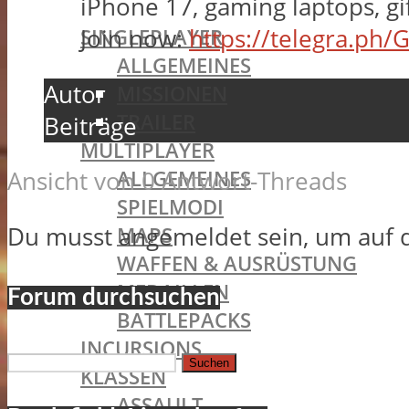
iPhone 17, gaming laptops, gi
BATTLEFIELD 1
Join now:
https://telegra.ph/
SINGLEPLAYER
ALLGEMEINES
Autor
MISSIONEN
TRAILER
Beiträge
MULTIPLAYER
ALLGEMEINES
Ansicht von 0 Antwort-Threads
SPIELMODI
Du musst angemeldet sein, um auf 
MAPS
WAFFEN & AUSRÜSTUNG
MEDAILLEN
Forum durchsuchen
BATTLEPACKS
INCURSIONS
Suchen
KLASSEN
nach:
ASSAULT