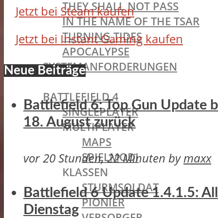
THEY SHALL NOT PASS
Jetzt bei Steam kaufen
IN THE NAME OF THE TSAR
TURNING TIDES
Jetzt bei Instant Gaming kaufen
APOCALYPSE
SYSTEMANFORDERUNGEN
Neue Beiträge
BATTLEFIELD OLDIES
BATTLEFIELD 4
Battlefield 6: Top Gun Update
SINGLEPLAYER
18. August zurück
MULTIPLAYER
MAPS
SPIELMODI
vor 20 Stunden, 22 Minuten
by
maxx
KLASSEN
STURMSOLDAT
Battlefield 6 Update 1.4.1.5: A
PIONIER
Dienstag
VERSORGER