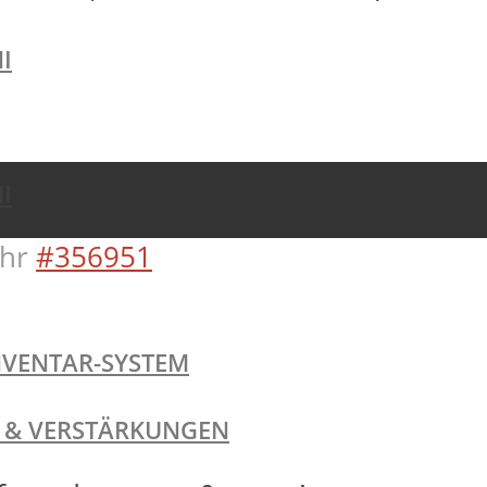
I
I
hr
#356951
NVENTAR-SYSTEM
TE & VERSTÄRKUNGEN