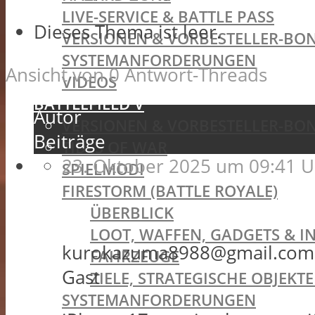
LIVE-SERVICE & BATTLE PASS
Dieses Thema ist leer.
VERSIONEN & VORBESTELLER-BON
SYSTEMANFORDERUNGEN
Ansicht von 0 Antwort-Threads
VIDEOS
BATTLEFIELD V
Autor
VERSIONEN & VORBESTELLER-BON
Beiträge
TIDES OF WAR
23. Oktober 2025 um 09:41 U
SPIELMODI
FIRESTORM (BATTLE ROYALE)
ÜBERBLICK
LOOT, WAFFEN, GADGETS & I
kurokazuma8988@gmail.com
FAHRZEUGE
Gast
ZIELE, STRATEGISCHE OBJEK
SYSTEMANFORDERUNGEN