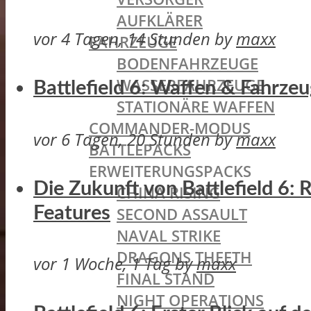
AUFKLÄRER
vor 4 Tagen, 14 Stunden
by
maxx
FAHRZEUGE
BODENFAHRZEUGE
WASSERFAHRZEUGE
Battlefield 6: Waffen & Fahrze
STATIONÄRE WAFFEN
COMMANDER-MODUS
vor 6 Tagen, 20 Stunden
by
maxx
BATTLEPACKS
ERWEITERUNGSPACKS
Die Zukunft von Battlefield 6:
CHINA RISING
Features
SECOND ASSAULT
NAVAL STRIKE
DRAGONS THEETH
vor 1 Woche, 1 Tag
by
maxx
FINAL STAND
NIGHT OPERATIONS