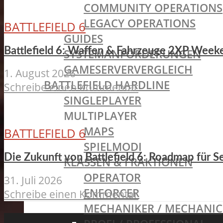
COMMUNITY OPERATIONS
LEGACY OPERATIONS
BATTLEFIELD 6
GUIDES
Battlefield 6: Waffen & Fahrzeuge 2XP Weeke
SYSTEMANFORDERUNGEN
GAMESERVERVERGLEICH
1. August 2026
BATTLEFIELD HARDLINE
Schreibe einen Kommentar
SINGLEPLAYER
MULTIPLAYER
MAPS
BATTLEFIELD 6
SPIELMODI
Die Zukunft von Battlefield 6: Roadmap für S
KLASSEN & FRAKTIONEN
OPERATOR
31. Juli 2026
ENFORCER
Schreibe einen Kommentar
MECHANIKER / MECHANIC