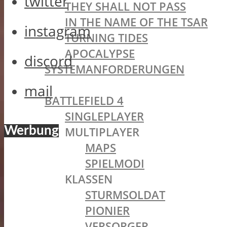
twitter
THEY SHALL NOT PASS
IN THE NAME OF THE TSAR
instagram
TURNING TIDES
APOCALYPSE
discord
SYSTEMANFORDERUNGEN
BATTLEFIELD OLDIES
mail
BATTLEFIELD 4
SINGLEPLAYER
Werbung
MULTIPLAYER
MAPS
SPIELMODI
KLASSEN
STURMSOLDAT
PIONIER
VERSORGER