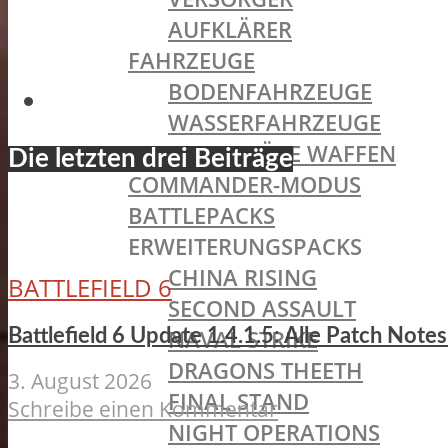
AUFKLÄRER
FAHRZEUGE
BODENFAHRZEUGE
WASSERFAHRZEUGE
STATIONÄRE WAFFEN
Die letzten drei Beiträge
COMMANDER-MODUS
BATTLEPACKS
ERWEITERUNGSPACKS
CHINA RISING
BATTLEFIELD 6
SECOND ASSAULT
NAVAL STRIKE
Battlefield 6 Update 1.4.1.5: Alle Patch Not
DRAGONS THEETH
3. August 2026
FINAL STAND
Schreibe einen Kommentar
NIGHT OPERATIONS