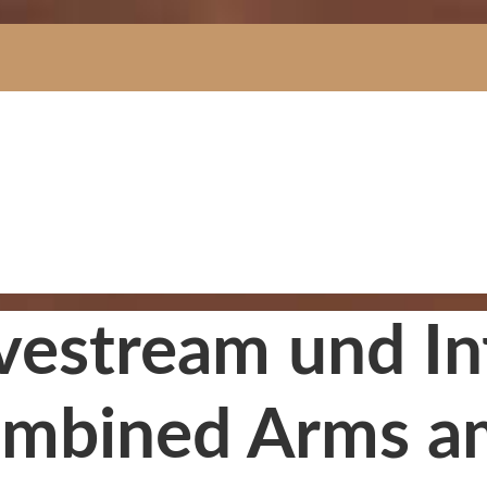
ivestream und I
 Combined Arms