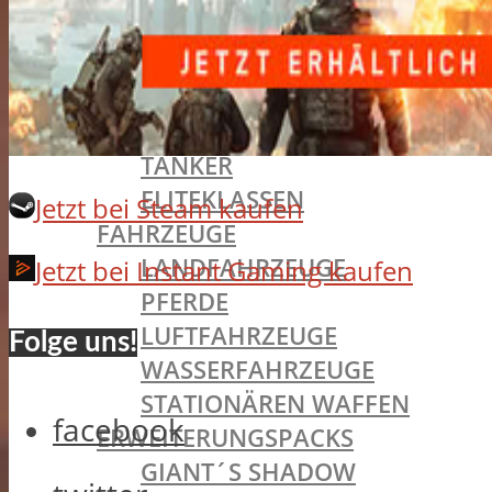
MEDIC
SUPPORT
SCOUT
PILOT
TANKER
ELITEKLASSEN
Jetzt bei Steam kaufen
FAHRZEUGE
LANDFAHRZEUGE
Jetzt bei Instant Gaming kaufen
PFERDE
LUFTFAHRZEUGE
Folge uns!
WASSERFAHRZEUGE
STATIONÄREN WAFFEN
facebook
ERWEITERUNGSPACKS
GIANT´S SHADOW