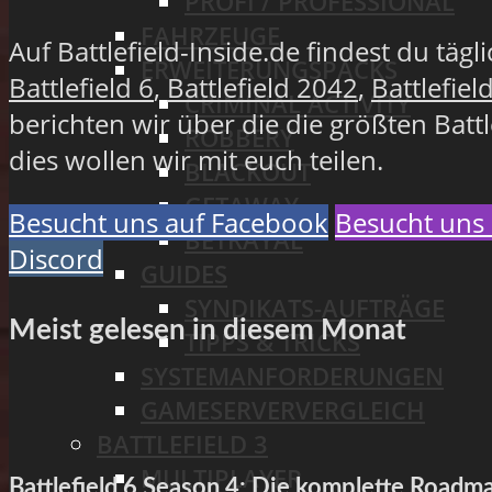
PROFI / PROFESSIONAL
FAHRZEUGE
Auf Battlefield-Inside.de findest du täg
ERWEITERUNGSPACKS
Battlefield 6
,
Battlefield 2042
,
Battlefiel
CRIMINAL ACTIVITY
berichten wir über die die größten Batt
ROBBERY
dies wollen wir mit euch teilen.
BLACKOUT
GETAWAY
Besucht uns auf Facebook
Besucht uns 
BETRAYAL
Discord
GUIDES
SYNDIKATS-AUFTRÄGE
Meist gelesen in diesem Monat
TIPPS & TRICKS
SYSTEMANFORDERUNGEN
GAMESERVERVERGLEICH
BATTLEFIELD 3
MULTIPLAYER
Battlefield 6 Season 4: Die komplette Road