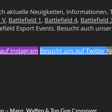
lich aktuelle Neuigkeiten, Informationen, 
d V
,
Battlefield 1
,
Battlefield 4
,
Battlefield 
lefield Esport Events. Besucht auch unse
auf Instagram
Besucht uns auf Twitter
N
map – Maps, Waffen & Top Gun Crossover