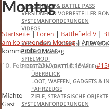
Montag
LIVE-SERVICE & BATTLE PASS
VERSIONEN & VORBESTELLER-BON
SYSTEMANFORDERUNGEN
VIDEOS
Startseite
|
Foren
|
Battlefield V
|
B
BATTLEFIELD V
am kommenden Montag
|
Antwort 
VERSIONEN & VORBESTELLER-BON
kommenden Montag
TIDES OF WAR
SPIELMODI
10. Februar 2019 um 16:18 Uhr
#15
FIRESTORM (BATTLE ROYALE)
ÜBERBLICK
LOOT, WAFFEN, GADGETS & I
FAHRZEUGE
Miahto
ZIELE, STRATEGISCHE OBJEK
Gast
SYSTEMANFORDERUNGEN