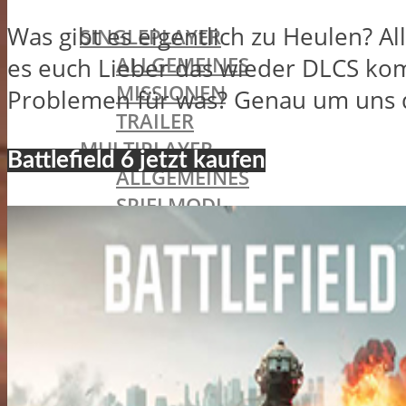
BATTLEFIELD 1
Was gibt es eigentlich zu Heulen? Al
SINGLEPLAYER
ALLGEMEINES
es euch Lieber das wieder DLCS ko
MISSIONEN
Problemen für was? Genau um uns da
TRAILER
MULTIPLAYER
Battlefield 6 jetzt kaufen
ALLGEMEINES
SPIELMODI
MAPS
WAFFEN & AUSRÜSTUNG
MEDAILLEN
BATTLEPACKS
INCURSIONS
KLASSEN
ASSAULT