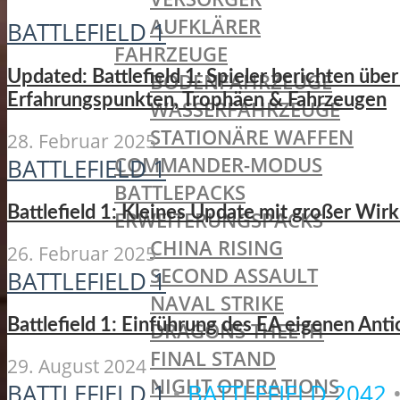
AUFKLÄRER
BATTLEFIELD 1
FAHRZEUGE
Updated: Battlefield 1: Spieler berichten üb
BODENFAHRZEUGE
Erfahrungspunkten, Trophäen & Fahrzeugen
WASSERFAHRZEUGE
STATIONÄRE WAFFEN
28. Februar 2025
COMMANDER-MODUS
BATTLEFIELD 1
BATTLEPACKS
Battlefield 1: Kleines Update mit großer Wirk
ERWEITERUNGSPACKS
CHINA RISING
26. Februar 2025
SECOND ASSAULT
BATTLEFIELD 1
NAVAL STRIKE
Battlefield 1: Einführung des EA eigenen Ant
DRAGONS THEETH
FINAL STAND
29. August 2024
NIGHT OPERATIONS
BATTLEFIELD 1
•
BATTLEFIELD 2042