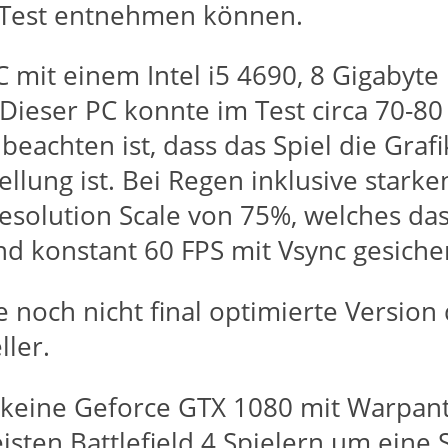
m Test entnehmen können.
C mit einem Intel i5 4690, 8 Gigabyt
ieser PC konnte im Test circa 70-80
eachten ist, dass das Spiel die Grafi
ellung ist. Bei Regen inklusive starke
esolution Scale von 75%, welches das
nd konstant 60 FPS mit Vsync gesicher
e noch nicht final optimierte Version
ller.
 keine Geforce GTX 1080 mit Warpant
sten Battlefield 4 Spielern um eine S