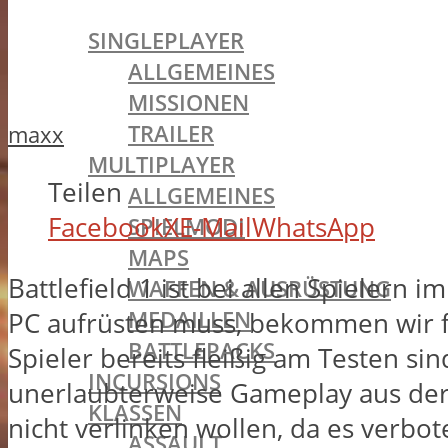
BATTLEFIELD 1
SINGLEPLAYER
ALLGEMEINES
MISSIONEN
TRAILER
maxx
MULTIPLAYER
Teilen
ALLGEMEINES
Facebook
X
E-Mail
WhatsApp
SPIELMODI
MAPS
Battlefield 1 ist bei allen Spieler
WAFFEN & AUSRÜSTUNG
MEDAILLEN
PC aufrüsten muss, bekommen wir fre
BATTLEPACKS
Spieler bereits fleißig am Testen si
INCURSIONS
unerlaubterweise Gameplay aus der B
KLASSEN
nicht verlinken wollen, da es verbot
ASSAULT