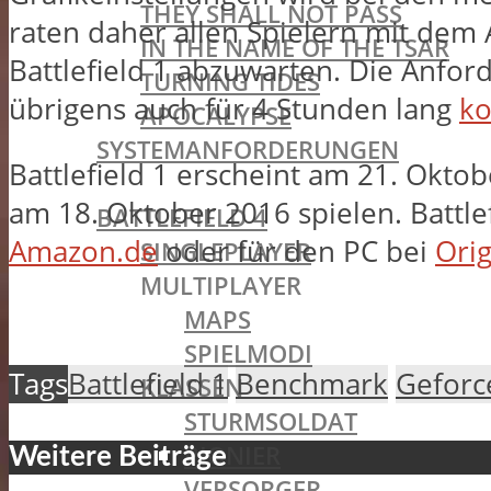
THEY SHALL NOT PASS
raten daher allen Spielern mit dem 
IN THE NAME OF THE TSAR
Battlefield 1 abzuwarten. Die Anford
TURNING TIDES
übrigens auch für 4 Stunden lang
ko
APOCALYPSE
SYSTEMANFORDERUNGEN
Battlefield 1 erscheint am 21. Okto
BATTLEFIELD OLDIES
am 18. Oktober 2016 spielen. Battle
BATTLEFIELD 4
Amazon.de
oder für den PC bei
Ori
SINGLEPLAYER
MULTIPLAYER
MAPS
SPIELMODI
Tags
Battlefield 1
Benchmark
Geforc
KLASSEN
STURMSOLDAT
PIONIER
Weitere Beiträge
VERSORGER