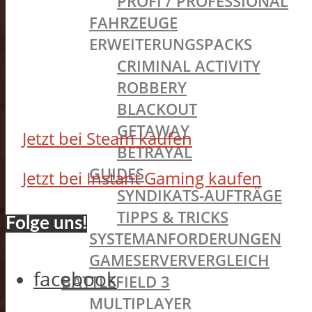
PROFI / PROFESSIONAL
FAHRZEUGE
ERWEITERUNGSPACKS
CRIMINAL ACTIVITY
ROBBERY
BLACKOUT
GETAWAY
Jetzt bei Steam kaufen
BETRAYAL
GUIDES
Jetzt bei Instant Gaming kaufen
SYNDIKATS-AUFTRÄGE
TIPPS & TRICKS
Folge uns!
SYSTEMANFORDERUNGEN
GAMESERVERVERGLEICH
facebook
BATTLEFIELD 3
MULTIPLAYER