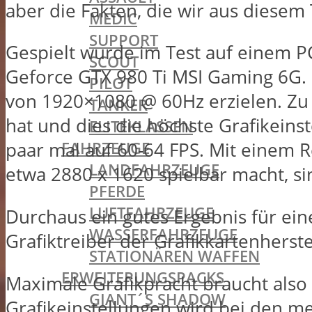
aber die Fakten, die wir aus diese
MEDIC
SUPPORT
Gespielt wurde im Test auf einem P
SCOUT
Geforce GTX 980 Ti MSI Gaming 6G. D
PILOT
von 1920×1080 @ 60Hz erzielen. Zu b
TANKER
hat und dies die höchste Grafikeinst
ELITEKLASSEN
FAHRZEUGE
paar mal auf 60-64 FPS. Mit einem R
LANDFAHRZEUGE
etwa 2880 x 1620 spielbar macht, si
PFERDE
LUFTFAHRZEUGE
Durchaus ein gutes Ergebnis für ein
WASSERFAHRZEUGE
Grafiktreiber der Grafikkartenherste
STATIONÄREN WAFFEN
ERWEITERUNGSPACKS
Maximale Grafikpracht braucht also
GIANT´S SHADOW
Grafikeinstellungen wird bei den mei