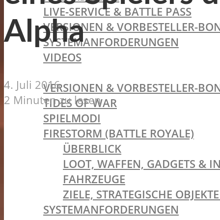
LIVE-SERVICE & BATTLE PASS
Alpha
VERSIONEN & VORBESTELLER-BON
SYSTEMANFORDERUNGEN
VIDEOS
BATTLEFIELD V
4. Juli 2016
VERSIONEN & VORBESTELLER-BON
2 Minuten zu lesen
TIDES OF WAR
SPIELMODI
FIRESTORM (BATTLE ROYALE)
ÜBERBLICK
LOOT, WAFFEN, GADGETS & I
FAHRZEUGE
ZIELE, STRATEGISCHE OBJEK
SYSTEMANFORDERUNGEN