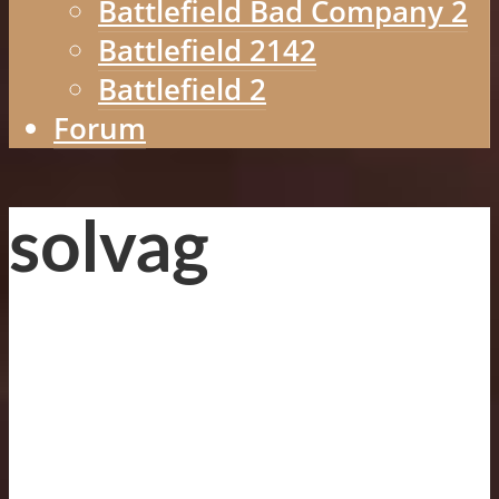
Battlefield Bad Company 2
Battlefield 2142
Battlefield 2
Forum
solvag