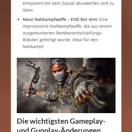
entspannt mit dem Squad abzuwerfen und zu
üben.
Neue Nahkampfwaffe – EOD Bot Arm:
Eine
improvisierte Nahkampfwaffe, die aus einem
ausgemusterten Bombenentschärfungs-
Roboter gefertigt wurde. Ideal für den
Nahkampf.
Die wichtigsten Gameplay-
und Gunplay-Änderungen