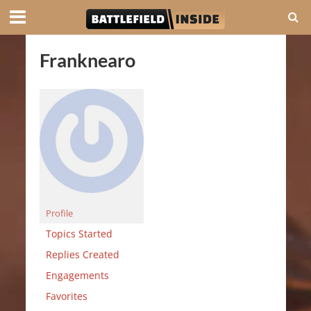
Franknearo
Profile
Topics Started
Replies Created
Engagements
Favorites