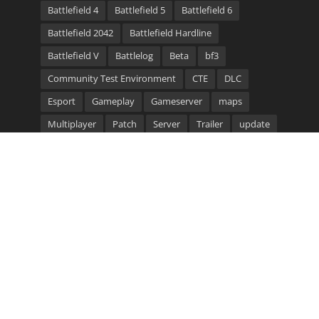
Battlefield 4
Battlefield 5
Battlefield 6
Battlefield 2042
Battlefield Hardline
Battlefield V
Battlelog
Beta
bf3
Community Test Environment
CTE
DLC
Esport
Gameplay
Gameserver
maps
Multiplayer
Patch
Server
Trailer
update
video
Waffen
Community Bannerlinks