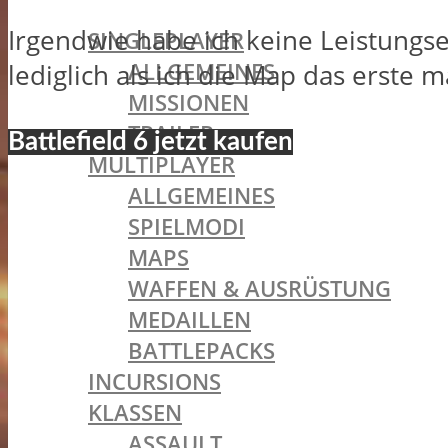
BATTLEFIELD 1
Irgendwie habe ich keine Leistung
SINGLEPLAYER
ALLGEMEINES
lediglich als ich die Map das erste 
MISSIONEN
TRAILER
Battlefield 6 jetzt kaufen
MULTIPLAYER
ALLGEMEINES
SPIELMODI
MAPS
WAFFEN & AUSRÜSTUNG
MEDAILLEN
BATTLEPACKS
INCURSIONS
KLASSEN
ASSAULT