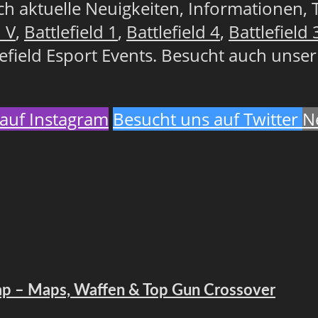
lich aktuelle Neuigkeiten, Informationen, 
d V
,
Battlefield 1
,
Battlefield 4
,
Battlefield 
lefield Esport Events. Besucht auch unse
auf Instagram
Besucht uns auf Twitter
N
map – Maps, Waffen & Top Gun Crossover