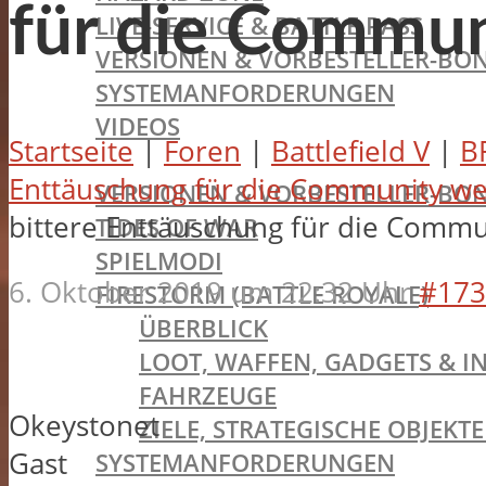
für die Commu
LIVE-SERVICE & BATTLE PASS
VERSIONEN & VORBESTELLER-BON
SYSTEMANFORDERUNGEN
VIDEOS
Startseite
|
Foren
|
Battlefield V
|
B
BATTLEFIELD V
Enttäuschung für die Community w
VERSIONEN & VORBESTELLER-BON
bittere Enttäuschung für die Comm
TIDES OF WAR
SPIELMODI
6. Oktober 2019 um 22:32 Uhr
#173
FIRESTORM (BATTLE ROYALE)
ÜBERBLICK
LOOT, WAFFEN, GADGETS & I
FAHRZEUGE
Okeystonet
ZIELE, STRATEGISCHE OBJEK
Gast
SYSTEMANFORDERUNGEN