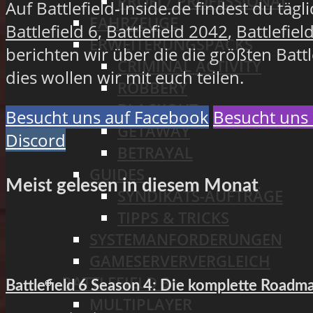
PROFI / PROFESSIONAL
Auf Battlefield-Inside.de findest du täg
FAHRZEUGE
Battlefield 6
,
Battlefield 2042
,
Battlefiel
ERWEITERUNGSPACKS
berichten wir über die die größten Batt
CRIMINAL ACTIVITY
dies wollen wir mit euch teilen.
ROBBERY
BLACKOUT
Besucht uns auf Facebook
Besucht uns 
GETAWAY
Discord
BETRAYAL
GUIDES
Meist gelesen in diesem Monat
SYNDIKATS-AUFTRÄGE
TIPPS & TRICKS
SYSTEMANFORDERUNGEN
GAMESERVERVERGLEICH
BATTLEFIELD 3
Battlefield 6 Season 4: Die komplette Road
MULTIPLAYER