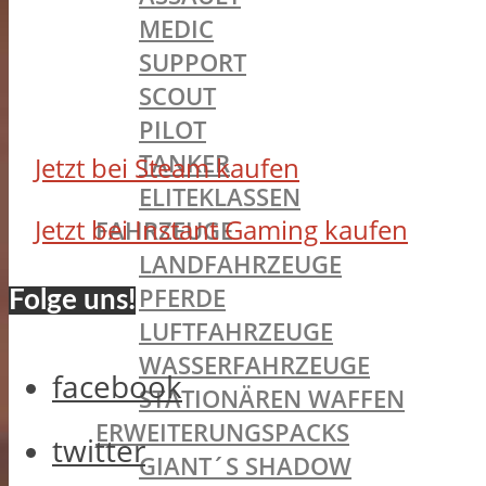
MEDIC
SUPPORT
SCOUT
PILOT
TANKER
Jetzt bei Steam kaufen
ELITEKLASSEN
Jetzt bei Instant Gaming kaufen
FAHRZEUGE
LANDFAHRZEUGE
PFERDE
Folge uns!
LUFTFAHRZEUGE
WASSERFAHRZEUGE
facebook
STATIONÄREN WAFFEN
ERWEITERUNGSPACKS
twitter
GIANT´S SHADOW