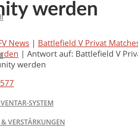
nity werden
I
FV News
|
Battlefield V Privat Match
erden
|
Antwort auf: Battlefield V Pr
I
unity werden
577
NVENTAR-SYSTEM
TE & VERSTÄRKUNGEN