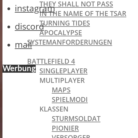
THEY SHALL NOT PASS
instagram
IN THE NAME OF THE TSAR
TURNING TIDES
discord
APOCALYPSE
SYSTEMANFORDERUNGEN
mail
BATTLEFIELD OLDIES
BATTLEFIELD 4
Werbung
SINGLEPLAYER
MULTIPLAYER
MAPS
SPIELMODI
KLASSEN
STURMSOLDAT
PIONIER
VERSORGER