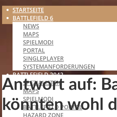
STARTSEITE
BATTLEFIELD 6
NEWS
MAPS
SPIELMODI
PORTAL
SINGLEPLAYER
SYSTEMANFORDERUNGEN
BATTLEFIELD 2042
Antwort auf: Ba
SPEZIALISTEN
MAPS
SPIELMODI
könnten wohl d
BATTLEFIELD PORTAL
HAZARD ZONE