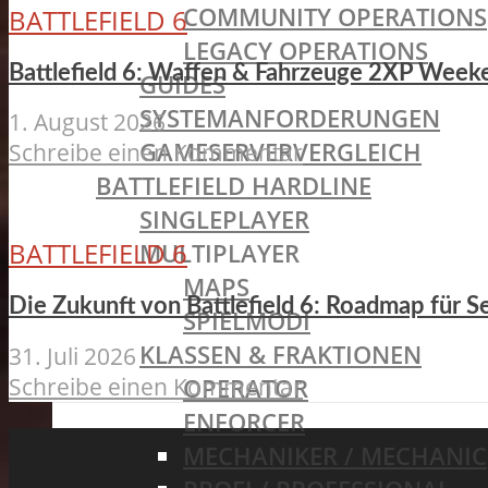
COMMUNITY OPERATIONS
BATTLEFIELD 6
LEGACY OPERATIONS
Battlefield 6: Waffen & Fahrzeuge 2XP Weeke
GUIDES
SYSTEMANFORDERUNGEN
1. August 2026
GAMESERVERVERGLEICH
Schreibe einen Kommentar
BATTLEFIELD HARDLINE
SINGLEPLAYER
BATTLEFIELD 6
MULTIPLAYER
MAPS
Die Zukunft von Battlefield 6: Roadmap für S
SPIELMODI
KLASSEN & FRAKTIONEN
31. Juli 2026
Schreibe einen Kommentar
OPERATOR
ENFORCER
MECHANIKER / MECHANIC