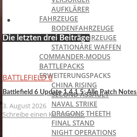
AUFKLÄRER
FAHRZEUGE
BODENFAHRZEUGE
WASSERFAHRZEUGE
Die letzten drei Beiträge
STATIONÄRE WAFFEN
COMMANDER-MODUS
BATTLEPACKS
ERWEITERUNGSPACKS
BATTLEFIELD 6
CHINA RISING
Battlefield 6 Update 1.4.1.5: Alle Patch Not
SECOND ASSAULT
NAVAL STRIKE
3. August 2026
DRAGONS THEETH
Schreibe einen Kommentar
FINAL STAND
NIGHT OPERATIONS