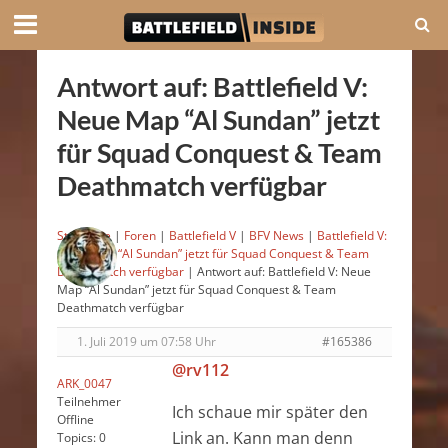
Antwort auf: Battlefield V:
Neue Map “Al Sundan” jetzt
für Squad Conquest & Team
Deathmatch verfügbar
Startseite
|
Foren
|
Battlefield V
|
BFV News
|
Battlefield V:
Neue Map “Al Sundan” jetzt für Squad Conquest & Team
Deathmatch verfügbar
|
Antwort auf: Battlefield V: Neue
Map “Al Sundan” jetzt für Squad Conquest & Team
Deathmatch verfügbar
1. Juli 2019 um 07:58 Uhr
#165386
@rv112
ARK_0047
Teilnehmer
Ich schaue mir später den
Offline
Link an. Kann man denn
Topics:
0