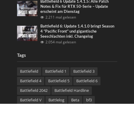
Battlefield 6 Update 1.4.1.5: Alle Patch
Notes & Fix für RTX 50-Serie – Update
erscheint am Dienstag
2.211 mal gelesen
Battlefield 6: Update 1.4.1.0 bringt Season
4 “Pacific Front” und gigantische
Seeschlachten inkl. Changelog
2.054 mal gelesen
Tags
Battlefield
Battlefield 1
Battlefield 3
Battlefield 4
Battlefield 5
Battlefield 6
Battlefield 2042
Battlefield Hardline
Battlefield V
Battlelog
Beta
bf3
Community Test Environment
CTE
DLC
Esport
Gameplay
Gameserver
maps
Multiplayer
Patch
Server
Trailer
update