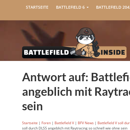
STARTSEITE
BATTLEFIELD 6
BATTLEFIELD 204
Antwort auf: Battlefi
angeblich mit Raytra
sein
Startseite
|
Foren
|
Battlefield V
|
BFV News
|
Battlefield V soll d
soll durch DLSS angeblich mit Raytracing so schnell wie ohne sein