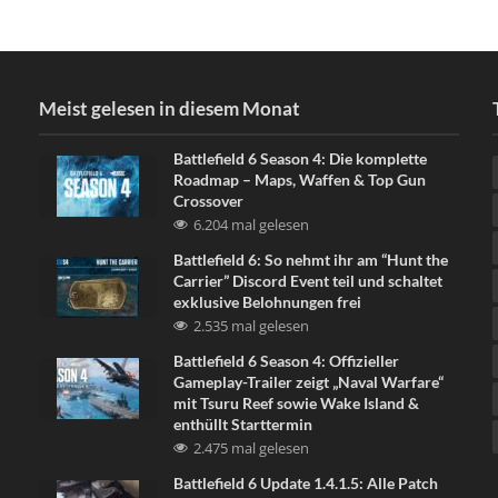
Meist gelesen in diesem Monat
Battlefield 6 Season 4: Die komplette
Roadmap – Maps, Waffen & Top Gun
Crossover
6.204 mal gelesen
Battlefield 6: So nehmt ihr am “Hunt the
Carrier” Discord Event teil und schaltet
exklusive Belohnungen frei
2.535 mal gelesen
Battlefield 6 Season 4: Offizieller
Gameplay-Trailer zeigt „Naval Warfare“
mit Tsuru Reef sowie Wake Island &
enthüllt Starttermin
2.475 mal gelesen
Battlefield 6 Update 1.4.1.5: Alle Patch