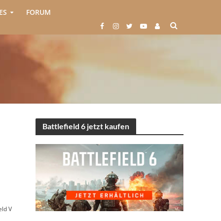
ES
FORUM
Battlefield 6 jetzt kaufen
eld V