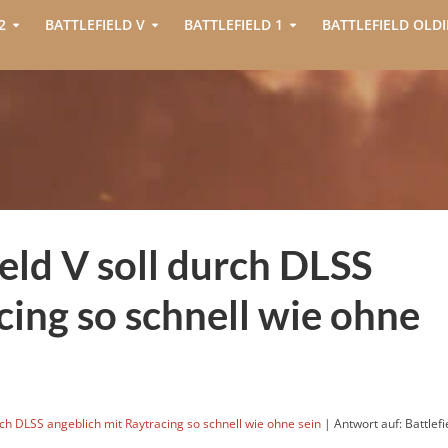
2
BATTLEFIELD V
BATTLEFIELD 1
BATTLEFIELD OLDI
eld V soll durch DLSS
cing so schnell wie ohne
urch DLSS angeblich mit Raytracing so schnell wie ohne sein
|
Antwort auf: Battlefi