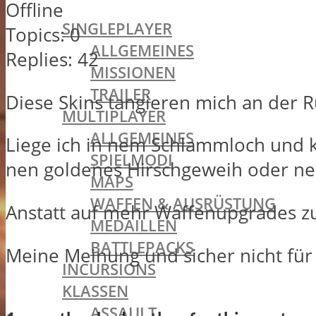
BATTLEFIELD 1
Offline
SINGLEPLAYER
Topics:
0
ALLGEMEINES
Replies:
42
MISSIONEN
TRAILER
Diese Skins tangieren mich an der 
MULTIPLAYER
ALLGEMEINES
Liege ich in nem Schlammloch und k
SPIELMODI
nen goldenes Hirschgeweih oder nen
MAPS
WAFFEN & AUSRÜSTUNG
Anstatt auf mehr Waffenupgrades zu
MEDAILLEN
BATTLEPACKS
Meine Meinung und sicher nicht für 
INCURSIONS
KLASSEN
ASSAULT