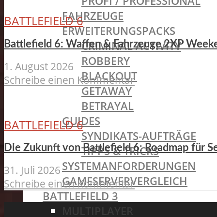
PROFI / PROFESSIONAL
FAHRZEUGE
BATTLEFIELD 6
ERWEITERUNGSPACKS
CRIMINAL ACTIVITY
Battlefield 6: Waffen & Fahrzeuge 2XP Weeke
ROBBERY
1. August 2026
BLACKOUT
Schreibe einen Kommentar
GETAWAY
BETRAYAL
GUIDES
BATTLEFIELD 6
SYNDIKATS-AUFTRÄGE
Die Zukunft von Battlefield 6: Roadmap für S
TIPPS & TRICKS
SYSTEMANFORDERUNGEN
31. Juli 2026
GAMESERVERVERGLEICH
Schreibe einen Kommentar
BATTLEFIELD 3
MULTIPLAYER