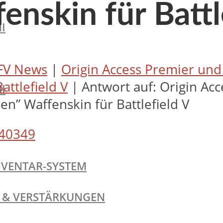
enskin für Battl
I
FV News
|
Origin Access Premier und
attlefield V
|
Antwort auf: Origin Ac
I
n” Waffenskin für Battlefield V
40349
NVENTAR-SYSTEM
TE & VERSTÄRKUNGEN