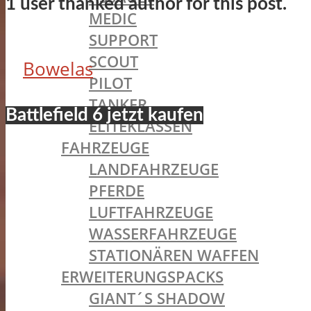
1 user thanked author for this post.
MEDIC
SUPPORT
SCOUT
Bowelas
PILOT
TANKER
Battlefield 6 jetzt kaufen
ELITEKLASSEN
FAHRZEUGE
LANDFAHRZEUGE
PFERDE
LUFTFAHRZEUGE
WASSERFAHRZEUGE
STATIONÄREN WAFFEN
ERWEITERUNGSPACKS
GIANT´S SHADOW