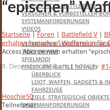
“epischen” Waff
LIVE-SERVICE & BATTLE PASS
VERSIONEN & VORBESTELLER-BON
SYSTEMANFORDERUNGEN
VIDEOS
Startseite
|
Foren
|
Battlefield V
|
B
BATTLEFIELD V
erhalten “epischen” Waffenskin für B
VERSIONEN & VORBESTELLER-BON
Access Abonnenten erhalten “epische
TIDES OF WAR
SPIELMODI
8. Dezember 2018 um 11:43 Uhr
#1
FIRESTORM (BATTLE ROYALE)
ÜBERBLICK
LOOT, WAFFEN, GADGETS & I
FAHRZEUGE
Hoschie50
ZIELE, STRATEGISCHE OBJEK
Teilnehmer
SYSTEMANFORDERUNGEN