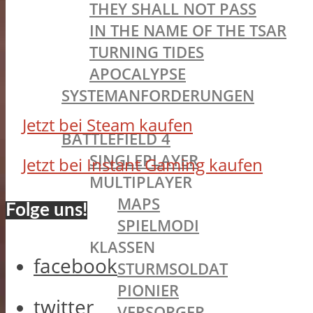
THEY SHALL NOT PASS
IN THE NAME OF THE TSAR
TURNING TIDES
APOCALYPSE
SYSTEMANFORDERUNGEN
BATTLEFIELD OLDIES
Jetzt bei Steam kaufen
BATTLEFIELD 4
SINGLEPLAYER
Jetzt bei Instant Gaming kaufen
MULTIPLAYER
MAPS
Folge uns!
SPIELMODI
KLASSEN
facebook
STURMSOLDAT
PIONIER
twitter
VERSORGER