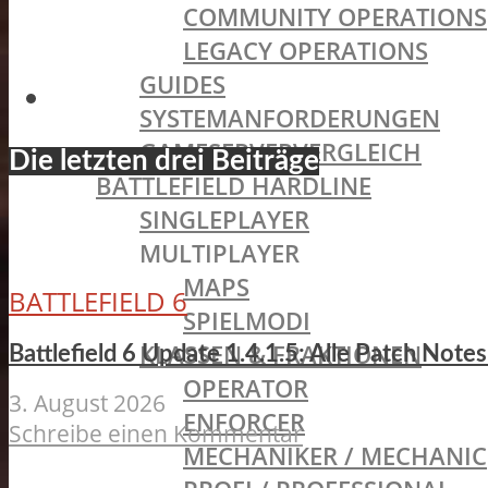
COMMUNITY OPERATIONS
LEGACY OPERATIONS
GUIDES
SYSTEMANFORDERUNGEN
GAMESERVERVERGLEICH
Die letzten drei Beiträge
BATTLEFIELD HARDLINE
SINGLEPLAYER
MULTIPLAYER
MAPS
BATTLEFIELD 6
SPIELMODI
KLASSEN & FRAKTIONEN
Battlefield 6 Update 1.4.1.5: Alle Patch Not
OPERATOR
3. August 2026
ENFORCER
Schreibe einen Kommentar
MECHANIKER / MECHANIC