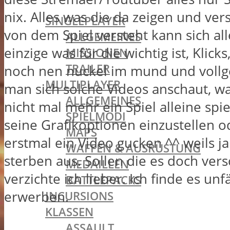
BATTLEFIELD 1
nix. Alles was die da zeigen und ver
SINGLEPLAYER
von dem Spiel versteht kann sich al
ALLGEMEINES
einzige was für die wichtig ist, Klic
MISSIONEN
TRAILER
noch nen nuckel im mund und vollge
MULTIPLAYER
man sich solche Videos anschaut, was
ALLGEMEINES
nicht mal mehr ein Spiel alleine sp
SPIELMODI
seine Grafikoptionen einzustellen o
MAPS
erstmal ein Video gucken ^^ weils ja
WAFFEN & AUSRÜSTUNG
sterben aus. Sollen die es doch ver
MEDAILLEN
verzichte ich lieber. Ich finde es u
BATTLEPACKS
erwerben.
INCURSIONS
KLASSEN
ASSAULT