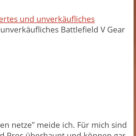
tiertes und unverkäufliches
 unverkäufliches Battlefield V Gear
en netze” meide ich. Für mich sind
ield Pros überhaupt und können gar