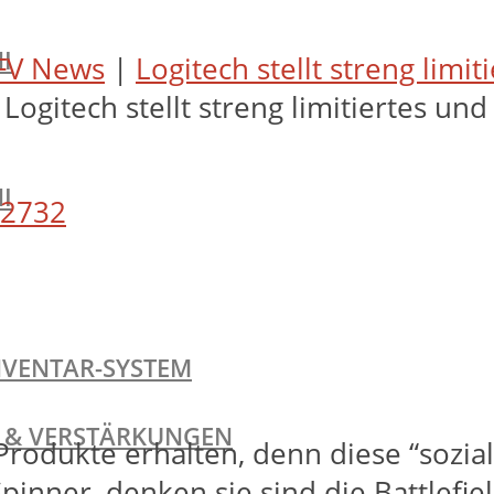
I
FV News
|
Logitech stellt streng limi
 Logitech stellt streng limitiertes und
I
2732
NVENTAR-SYSTEM
TE & VERSTÄRKUNGEN
rodukte erhalten, denn diese “sozial
pinner, denken sie sind die Battlef