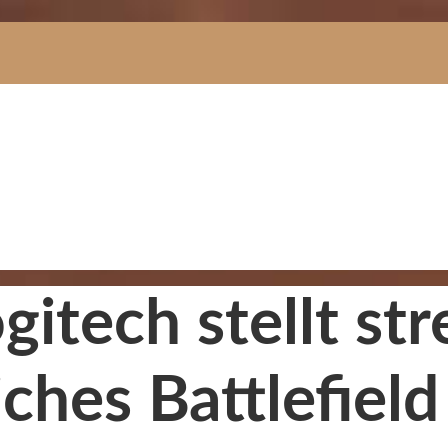
itech stellt str
ches Battlefield