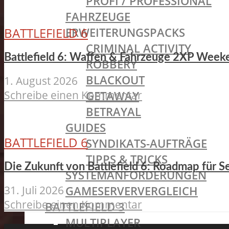
PROFI / PROFESSIONAL
FAHRZEUGE
BATTLEFIELD 6
ERWEITERUNGSPACKS
CRIMINAL ACTIVITY
Battlefield 6: Waffen & Fahrzeuge 2XP Weeke
ROBBERY
BLACKOUT
1. August 2026
Schreibe einen Kommentar
GETAWAY
BETRAYAL
GUIDES
BATTLEFIELD 6
SYNDIKATS-AUFTRÄGE
TIPPS & TRICKS
Die Zukunft von Battlefield 6: Roadmap für S
SYSTEMANFORDERUNGEN
31. Juli 2026
GAMESERVERVERGLEICH
Schreibe einen Kommentar
BATTLEFIELD 3
MULTIPLAYER