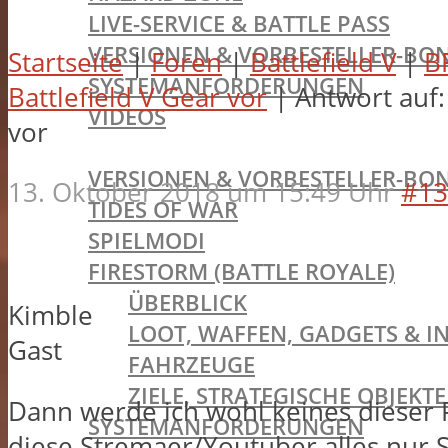
LIVE-SERVICE & BATTLE PASS
VERSIONEN & VORBESTELLER-BON
Startseite
|
Foren
|
Battlefield V
|
B
SYSTEMANFORDERUNGEN
Battlefield V Gear vor
|
Antwort auf:
VIDEOS
vor
BATTLEFIELD V
VERSIONEN & VORBESTELLER-BON
13. Oktober 2018 um 15:49 Uhr
#13
TIDES OF WAR
SPIELMODI
FIRESTORM (BATTLE ROYALE)
ÜBERBLICK
Kimble
LOOT, WAFFEN, GADGETS & I
Gast
FAHRZEUGE
ZIELE, STRATEGISCHE OBJEK
Dann werde ich wohl keines dieser P
SYSTEMANFORDERUNGEN
diese Stremaer/Youtuber alles nur S