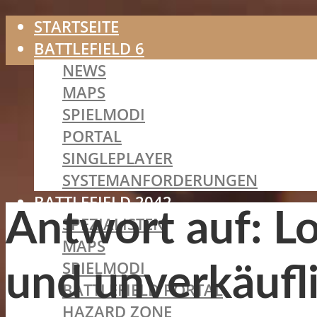
STARTSEITE
BATTLEFIELD 6
NEWS
MAPS
SPIELMODI
PORTAL
SINGLEPLAYER
SYSTEMANFORDERUNGEN
BATTLEFIELD 2042
Antwort auf: Log
SPEZIALISTEN
MAPS
SPIELMODI
und unverkäufli
BATTLEFIELD PORTAL
HAZARD ZONE