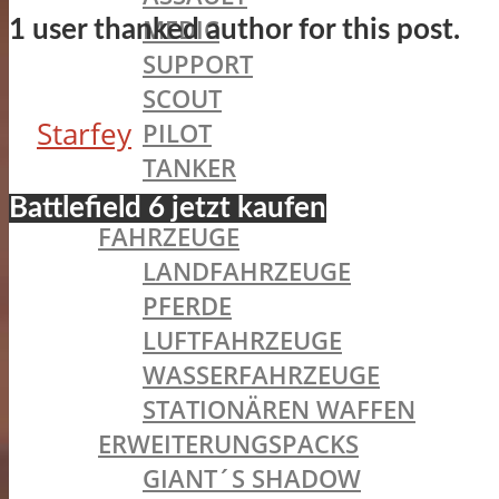
MEDIC
1 user thanked author for this post.
SUPPORT
SCOUT
Starfey
PILOT
TANKER
ELITEKLASSEN
Battlefield 6 jetzt kaufen
FAHRZEUGE
LANDFAHRZEUGE
PFERDE
LUFTFAHRZEUGE
WASSERFAHRZEUGE
STATIONÄREN WAFFEN
ERWEITERUNGSPACKS
GIANT´S SHADOW