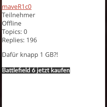
maveR1c0
Teilnehmer
Offline
Topics:
0
Replies:
196
Dafür knapp 1 GB?!
Battlefield 6 jetzt kaufen