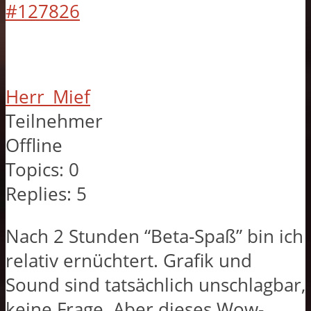
#127826
Herr_Mief
Teilnehmer
Offline
Topics:
0
Replies:
5
Nach 2 Stunden “Beta-Spaß” bin ich
relativ ernüchtert. Grafik und
Sound sind tatsächlich unschlagbar,
keine Frage. Aber dieses Wow-