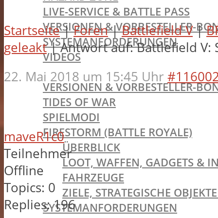
LIVE-SERVICE & BATTLE PASS
VERSIONEN & VORBESTELLER-BON
Startseite
|
Foren
|
Battlefield V
|
B
SYSTEMANFORDERUNGEN
geleakt
|
Antwort auf: Battlefield V
VIDEOS
BATTLEFIELD V
22. Mai 2018 um 15:45 Uhr
#11600
VERSIONEN & VORBESTELLER-BON
TIDES OF WAR
SPIELMODI
FIRESTORM (BATTLE ROYALE)
maveR1c0
ÜBERBLICK
Teilnehmer
LOOT, WAFFEN, GADGETS & I
Offline
FAHRZEUGE
Topics:
0
ZIELE, STRATEGISCHE OBJEK
Replies:
196
SYSTEMANFORDERUNGEN