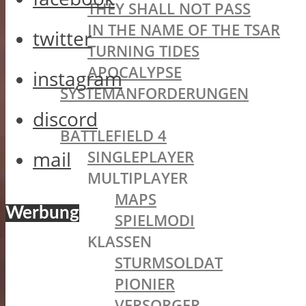
THEY SHALL NOT PASS
IN THE NAME OF THE TSAR
twitter
TURNING TIDES
APOCALYPSE
instagram
SYSTEMANFORDERUNGEN
BATTLEFIELD OLDIES
discord
BATTLEFIELD 4
mail
SINGLEPLAYER
MULTIPLAYER
MAPS
Werbung
SPIELMODI
KLASSEN
STURMSOLDAT
PIONIER
VERSORGER