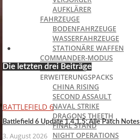
AUFKLÄRER
FAHRZEUGE
BODENFAHRZEUGE
WASSERFAHRZEUGE
STATIONÄRE WAFFEN
COMMANDER-MODUS
Die letzten drei Beiträge
BATTLEPACKS
ERWEITERUNGSPACKS
CHINA RISING
SECOND ASSAULT
NAVAL STRIKE
BATTLEFIELD 6
DRAGONS THEETH
Battlefield 6 Update 1.4.1.5: Alle Patch Not
FINAL STAND
NIGHT OPERATIONS
3. August 2026