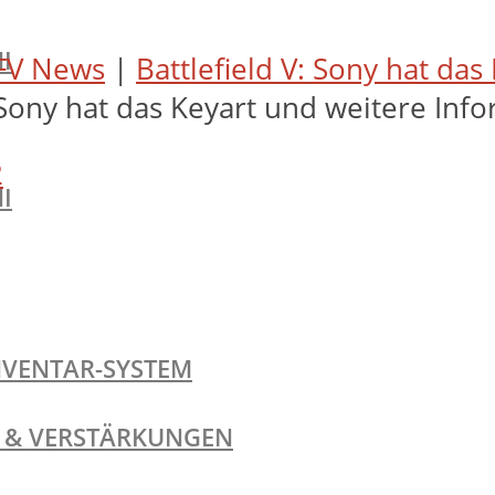
I
FV News
|
Battlefield V: Sony hat da
: Sony hat das Keyart und weitere Inf
2
I
NVENTAR-SYSTEM
TE & VERSTÄRKUNGEN