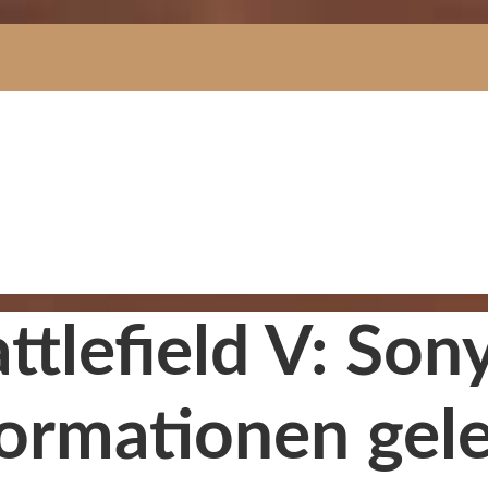
ttlefield V: Son
formationen gel