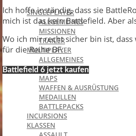
BATTLEFIELD 1
Ich hoffe inständig, dass sie Battl
SINGLEPLAYER
mich ist das kein Battlefield. Aber 
ALLGEMEINES
MISSIONEN
Wo ich mir recht sicher bin ist, das
TRAILER
für die Reihe BF.
MULTIPLAYER
ALLGEMEINES
SPIELMODI
Battlefield 6 jetzt kaufen
MAPS
WAFFEN & AUSRÜSTUNG
MEDAILLEN
BATTLEPACKS
INCURSIONS
KLASSEN
ASSAULT