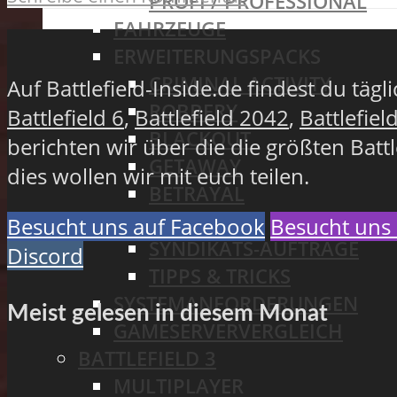
PROFI / PROFESSIONAL
FAHRZEUGE
ERWEITERUNGSPACKS
CRIMINAL ACTIVITY
Auf Battlefield-Inside.de findest du täg
ROBBERY
Battlefield 6
,
Battlefield 2042
,
Battlefiel
BLACKOUT
berichten wir über die die größten Batt
GETAWAY
dies wollen wir mit euch teilen.
BETRAYAL
GUIDES
Besucht uns auf Facebook
Besucht uns 
SYNDIKATS-AUFTRÄGE
Discord
TIPPS & TRICKS
SYSTEMANFORDERUNGEN
Meist gelesen in diesem Monat
GAMESERVERVERGLEICH
BATTLEFIELD 3
MULTIPLAYER