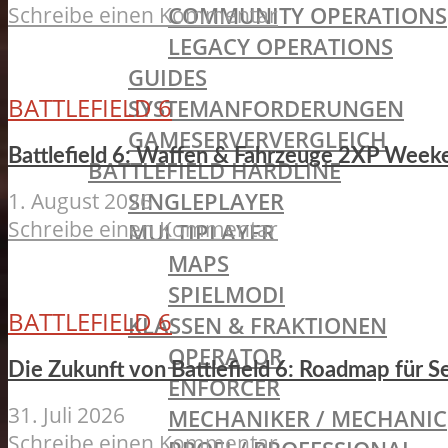
COMMUNITY OPERATIONS
Schreibe einen Kommentar
LEGACY OPERATIONS
GUIDES
BATTLEFIELD 6
SYSTEMANFORDERUNGEN
GAMESERVERVERGLEICH
Battlefield 6: Waffen & Fahrzeuge 2XP Weeke
BATTLEFIELD HARDLINE
SINGLEPLAYER
1. August 2026
Schreibe einen Kommentar
MULTIPLAYER
MAPS
SPIELMODI
BATTLEFIELD 6
KLASSEN & FRAKTIONEN
OPERATOR
Die Zukunft von Battlefield 6: Roadmap für S
ENFORCER
31. Juli 2026
MECHANIKER / MECHANIC
Schreibe einen Kommentar