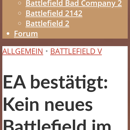
Battlefield Bad Company 2
Battlefield 2142
Battlefield 2
Forum
ALLGEMEIN
•
BATTLEFIELD V
EA bestätigt:
Kein neues
Battlefield im