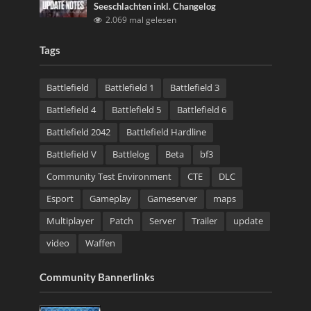
Seeschlachten inkl. Changelog
2.069 mal gelesen
Tags
Battlefield
Battlefield 1
Battlefield 3
Battlefield 4
Battlefield 5
Battlefield 6
Battlefield 2042
Battlefield Hardline
Battlefield V
Battlelog
Beta
bf3
Community Test Environment
CTE
DLC
Esport
Gameplay
Gameserver
maps
Multiplayer
Patch
Server
Trailer
update
video
Waffen
Community Bannerlinks