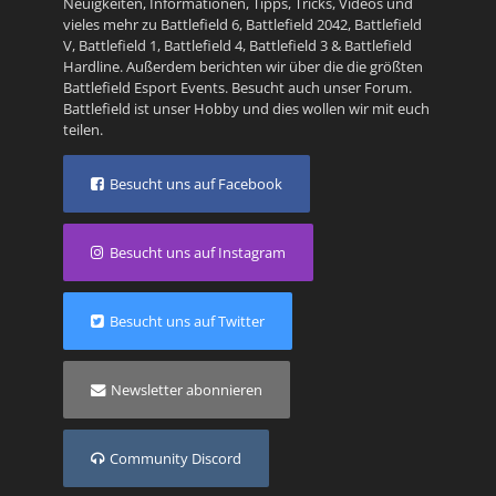
Neuigkeiten, Informationen, Tipps, Tricks, Videos und
vieles mehr zu
Battlefield 6
,
Battlefield 2042
,
Battlefield
V
,
Battlefield 1
,
Battlefield 4
,
Battlefield 3
&
Battlefield
Hardline
. Außerdem berichten wir über die die größten
Battlefield Esport Events. Besucht auch unser
Forum
.
Battlefield ist unser Hobby und dies wollen wir mit euch
teilen.
Besucht uns auf Facebook
Besucht uns auf Instagram
Besucht uns auf Twitter
Newsletter abonnieren
Community Discord