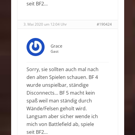
seit BF2…
3. Mai 2020 um 12:04 Uhr
#190424
Grace
Gast
Sorry, sie sollten auch mal nach
den alten Spielen schauen. BF 4
wurde unspielbar, ständige
Disconnects… BF 5 macht kein
spaß weil man ständig durch
Wände/Felsen geholt wird.
Langsam aber sicher wende ich
mich von Battlefield ab, spiele
seit BF2…