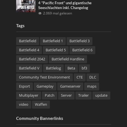
4 “Pacific Front” und gigantische
Seeschlachten inkl. Changelog
2.069 mal gelesen
Tags
Battlefield
Battlefield 1
Battlefield 3
Battlefield 4
Battlefield 5
Battlefield 6
Battlefield 2042
Battlefield Hardline
Battlefield V
Battlelog
Beta
bf3
Community Test Environment
CTE
DLC
Esport
Gameplay
Gameserver
maps
Multiplayer
Patch
Server
Trailer
update
video
Waffen
Community Bannerlinks