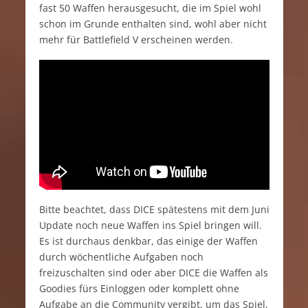
fast 50 Waffen herausgesucht, die im Spiel wohl
schon im Grunde enthalten sind, wohl aber nicht
mehr für Battlefield V erscheinen werden.
Bitte beachtet, dass DICE spätestens mit dem Juni
Update noch neue Waffen ins Spiel bringen will.
Es ist durchaus denkbar, das einige der Waffen
durch wöchentliche Aufgaben noch
freizuschalten sind oder aber DICE die Waffen als
Goodies fürs Einloggen oder komplett ohne
Aufgabe an die Community vergibt, um das Spiel,