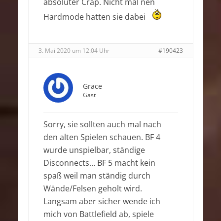
absoluter Crap. Nicht mal nen
Hardmode hatten sie dabei
3. Mai 2020 um 12:04 Uhr
#190423
Grace
Gast
Sorry, sie sollten auch mal nach
den alten Spielen schauen. BF 4
wurde unspielbar, ständige
Disconnects… BF 5 macht kein
spaß weil man ständig durch
Wände/Felsen geholt wird.
Langsam aber sicher wende ich
mich von Battlefield ab, spiele