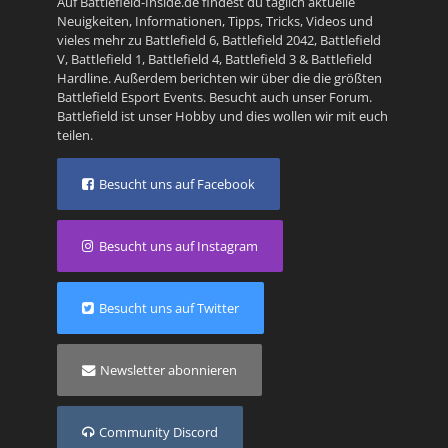
Auf Battlefield-Inside.de findest du täglich aktuelle
Neuigkeiten, Informationen, Tipps, Tricks, Videos und
vieles mehr zu
Battlefield 6
,
Battlefield 2042
,
Battlefield
V
,
Battlefield 1
,
Battlefield 4
,
Battlefield 3
&
Battlefield
Hardline
. Außerdem berichten wir über die die größten
Battlefield Esport Events. Besucht auch unser
Forum
.
Battlefield ist unser Hobby und dies wollen wir mit euch
teilen.
Besucht uns auf Facebook
Besucht uns auf Instagram
Besucht uns auf Twitter
Newsletter abonnieren
Community Discord