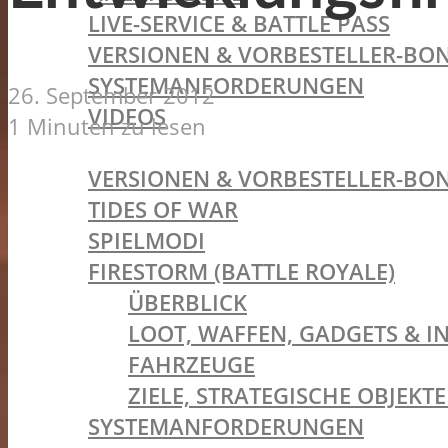
LIVE-SERVICE & BATTLE PASS
VERSIONEN & VORBESTELLER-BON
SYSTEMANFORDERUNGEN
26. September 2012
VIDEOS
1 Minuten zu lesen
BATTLEFIELD V
VERSIONEN & VORBESTELLER-BON
TIDES OF WAR
SPIELMODI
FIRESTORM (BATTLE ROYALE)
ÜBERBLICK
LOOT, WAFFEN, GADGETS & I
FAHRZEUGE
ZIELE, STRATEGISCHE OBJEK
SYSTEMANFORDERUNGEN