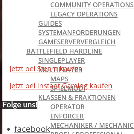
COMMUNITY OPERATIONS
LEGACY OPERATIONS
GUIDES
SYSTEMANFORDERUNGEN
GAMESERVERVERGLEICH
BATTLEFIELD HARDLINE
SINGLEPLAYER
Jetzt bei Steam kaufen
MULTIPLAYER
MAPS
Jetzt bei Instant Gaming kaufen
SPIELMODI
KLASSEN & FRAKTIONEN
Folge uns!
OPERATOR
ENFORCER
MECHANIKER / MECHANIC
facebook