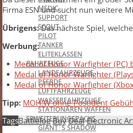
MEDIC
Firma ESN und sucht nun weitere Mi
SUPPORT
SCOUT
Übrigens:
Das nächste Spiel, welche
PILOT
TANKER
Werbung:
ELITEKLASSEN
FAHRZEUGE
Medal of Honor Warfighter (PC) 
LANDFAHRZEUGE
Medal of Honor Warfighter (Plays
PFERDE
Medal of Honor Warfighter (Xbox
LUFTFAHRZEUGE
WASSERFAHRZEUGE
Tipp:
MOH:W ohne Postident Gebühren
STATIONÄREN WAFFEN
ERWEITERUNGSPACKS
Tags
Battlelog
Buy
Deal
Electronic Ar
GIANT´S SHADOW