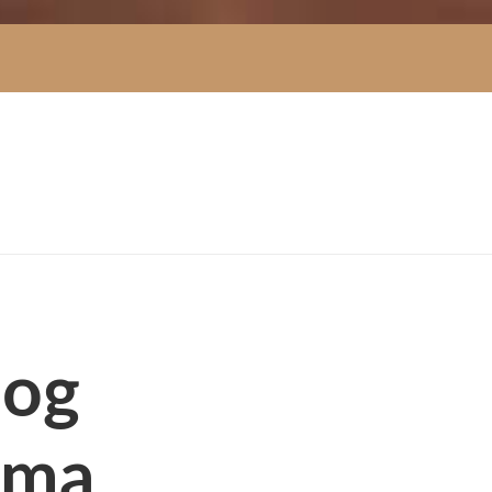
log
rma