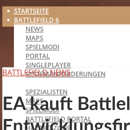
STARTSEITE
BATTLEFIELD 6
NEWS
MAPS
SPIELMODI
PORTAL
SINGLEPLAYER
BATTLEFIELD NEWS
SYSTEMANFORDERUNGEN
BATTLEFIELD 2042
SPEZIALISTEN
EA kauft Battle
MAPS
SPIELMODI
BATTLEFIELD PORTAL
Entwicklungsfi
HAZARD ZONE