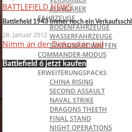
BATTLEFIELD NEWS
AUFKLÄRER
FAHRZEUGE
Battlefield 1943 immer noch ein Verkaufssch
BODENFAHRZEUGE
28. Januar 2012
WASSERFAHRZEUGE
Nimm an der Diskussion teil
STATIONÄRE WAFFEN
COMMANDER-MODUS
BATTLEPACKS
Battlefield 6 jetzt kaufen
ERWEITERUNGSPACKS
CHINA RISING
SECOND ASSAULT
NAVAL STRIKE
DRAGONS THEETH
FINAL STAND
NIGHT OPERATIONS