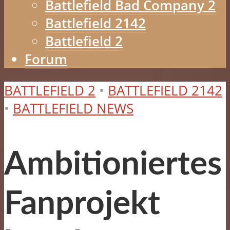
Battlefield Bad Company 2
Battlefield 2142
Battlefield 2
Forum
BATTLEFIELD 2
•
BATTLEFIELD 2142
•
BATTLEFIELD NEWS
Ambitioniertes
Fanprojekt