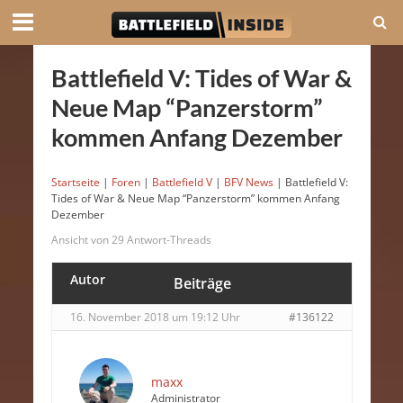
Battlefield V: Tides of War &
Neue Map “Panzerstorm”
kommen Anfang Dezember
Startseite
|
Foren
|
Battlefield V
|
BFV News
|
Battlefield V:
Tides of War & Neue Map “Panzerstorm” kommen Anfang
Dezember
Ansicht von 29 Antwort-Threads
Autor
Beiträge
16. November 2018 um 19:12 Uhr
#136122
maxx
Administrator