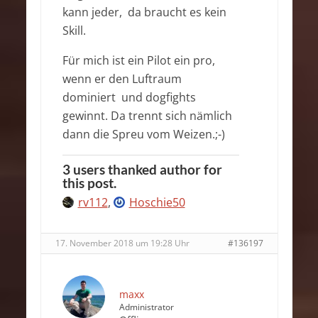
kann jeder, da braucht es kein
Skill.
Für mich ist ein Pilot ein pro,
wenn er den Luftraum
dominiert und dogfights
gewinnt. Da trennt sich nämlich
dann die Spreu vom Weizen.;-)
3 users thanked author for
this post.
rv112
,
Hoschie50
17. November 2018 um 19:28 Uhr
#136197
maxx
Administrator