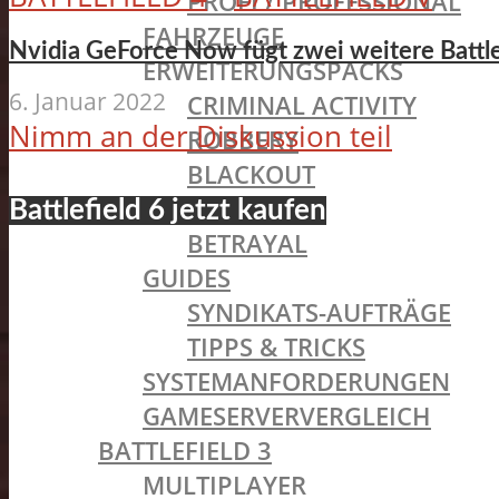
PROFI / PROFESSIONAL
FAHRZEUGE
Nvidia GeForce Now fügt zwei weitere Battlef
ERWEITERUNGSPACKS
6. Januar 2022
CRIMINAL ACTIVITY
Nimm an der Diskussion teil
ROBBERY
BLACKOUT
GETAWAY
Battlefield 6 jetzt kaufen
BETRAYAL
GUIDES
SYNDIKATS-AUFTRÄGE
TIPPS & TRICKS
SYSTEMANFORDERUNGEN
GAMESERVERVERGLEICH
BATTLEFIELD 3
MULTIPLAYER