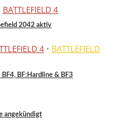
•
BATTLEFIELD 4
tlefield 2042 aktiv
TTLEFIELD 4
•
BATTLEFIELD
, BF4, BF:Hardline & BF3
se angekündigt