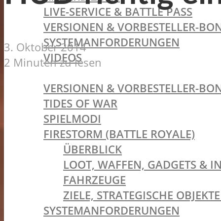
LIVE-SERVICE & BATTLE PASS
VERSIONEN & VORBESTELLER-BON
SYSTEMANFORDERUNGEN
3. Oktober 2014
VIDEOS
2 Minuten zu lesen
BATTLEFIELD V
VERSIONEN & VORBESTELLER-BON
TIDES OF WAR
SPIELMODI
FIRESTORM (BATTLE ROYALE)
ÜBERBLICK
LOOT, WAFFEN, GADGETS & I
FAHRZEUGE
ZIELE, STRATEGISCHE OBJEK
SYSTEMANFORDERUNGEN