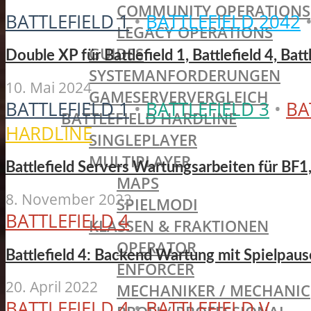
COMMUNITY OPERATIONS
BATTLEFIELD 1
•
BATTLEFIELD 2042
LEGACY OPERATIONS
GUIDES
Double XP für Battlefield 1, Battlefield 4, Bat
SYSTEMANFORDERUNGEN
10. Mai 2024
GAMESERVERVERGLEICH
BATTLEFIELD 1
•
BATTLEFIELD 3
•
BA
BATTLEFIELD HARDLINE
HARDLINE
SINGLEPLAYER
MULTIPLAYER
Battlefield Servers Wartungsarbeiten für BF1
MAPS
8. November 2022
SPIELMODI
BATTLEFIELD 4
KLASSEN & FRAKTIONEN
OPERATOR
Battlefield 4: Backend Wartung mit Spielpau
ENFORCER
20. April 2022
MECHANIKER / MECHANIC
BATTLEFIELD 4
•
BATTLEFIELD V