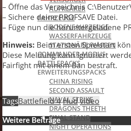
– Öffne das Verzeichnis C:\Benutzer
AUFKLÄRER
– Sichere deine PROFSAVE Datei.
FAHRZEUGE
– Füge nun die heruntergeladene PR
BODENFAHRZEUGE
WASSERFAHRZEUGE
Hinweis:
Beim ersten Spielstart kön
STATIONÄRE WAFFEN
COMMANDER-MODUS
Diese Meldung kann ignoriert werd
BATTLEPACKS
Fairfight mit einem Ban bestraft.
ERWEITERUNGSPACKS
CHINA RISING
SECOND ASSAULT
NAVAL STRIKE
Tags
Battlefield 4
Hud
video
DRAGONS THEETH
FINAL STAND
Weitere Beiträge
NIGHT OPERATIONS