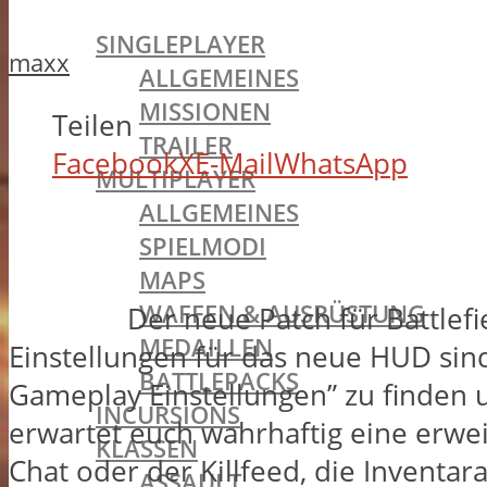
BATTLEFIELD 1
SINGLEPLAYER
maxx
ALLGEMEINES
MISSIONEN
Teilen
TRAILER
Facebook
X
E-Mail
WhatsApp
MULTIPLAYER
ALLGEMEINES
SPIELMODI
MAPS
WAFFEN & AUSRÜSTUNG
Der neue Patch für Battlefi
MEDAILLEN
Einstellungen für das neue HUD si
BATTLEPACKS
Gameplay Einstellungen” zu finden u
INCURSIONS
erwartet euch wahrhaftig eine erwe
KLASSEN
Chat oder der Killfeed, die Invent
ASSAULT