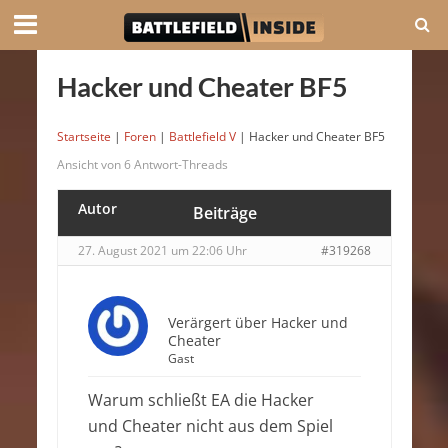
Hacker und Cheater BF5
Startseite
|
Foren
|
Battlefield V
|
Hacker und Cheater BF5
Ansicht von 6 Antwort-Threads
Autor
Beiträge
27. August 2021 um 22:06 Uhr
#319268
Verärgert über Hacker und
Cheater
Gast
Warum schließt EA die Hacker
und Cheater nicht aus dem Spiel