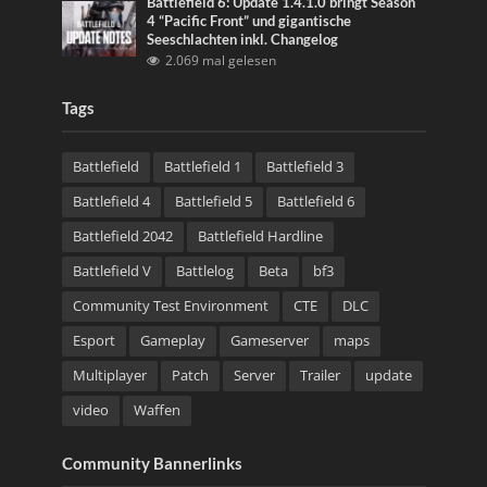
Battlefield 6: Update 1.4.1.0 bringt Season
4 “Pacific Front” und gigantische
Seeschlachten inkl. Changelog
2.069 mal gelesen
Tags
Battlefield
Battlefield 1
Battlefield 3
Battlefield 4
Battlefield 5
Battlefield 6
Battlefield 2042
Battlefield Hardline
Battlefield V
Battlelog
Beta
bf3
Community Test Environment
CTE
DLC
Esport
Gameplay
Gameserver
maps
Multiplayer
Patch
Server
Trailer
update
video
Waffen
Community Bannerlinks