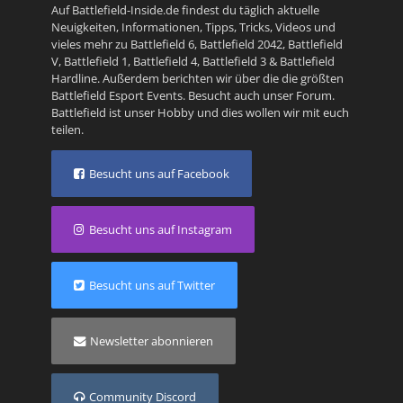
Auf Battlefield-Inside.de findest du täglich aktuelle
Neuigkeiten, Informationen, Tipps, Tricks, Videos und
vieles mehr zu
Battlefield 6
,
Battlefield 2042
,
Battlefield
V
,
Battlefield 1
,
Battlefield 4
,
Battlefield 3
&
Battlefield
Hardline
. Außerdem berichten wir über die die größten
Battlefield Esport Events. Besucht auch unser
Forum
.
Battlefield ist unser Hobby und dies wollen wir mit euch
teilen.
Besucht uns auf Facebook
Besucht uns auf Instagram
Besucht uns auf Twitter
Newsletter abonnieren
Community Discord