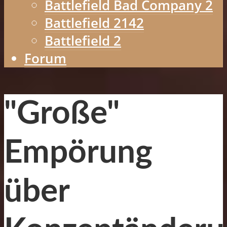
Battlefield Bad Company 2
Battlefield 2142
Battlefield 2
Forum
"Große"
Empörung
über