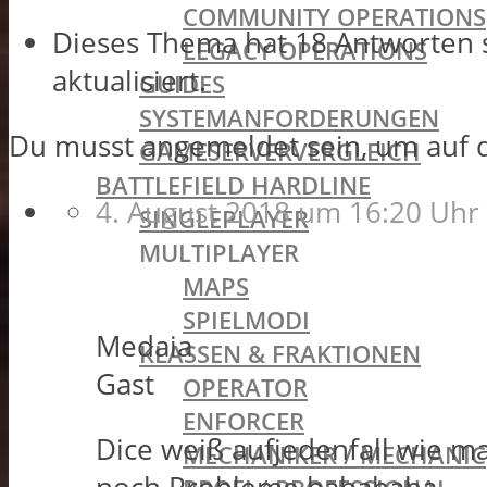
COMMUNITY OPERATIONS
Dieses Thema hat 18 Antworten 
LEGACY OPERATIONS
aktualisiert.
GUIDES
SYSTEMANFORDERUNGEN
Du musst angemeldet sein, um auf 
GAMESERVERVERGLEICH
BATTLEFIELD HARDLINE
4. August 2018 um 16:20 Uhr
SINGLEPLAYER
MULTIPLAYER
MAPS
SPIELMODI
Medaia
KLASSEN & FRAKTIONEN
Gast
OPERATOR
ENFORCER
Dice weiß aufjedenfall wie ma
MECHANIKER / MECHANIC