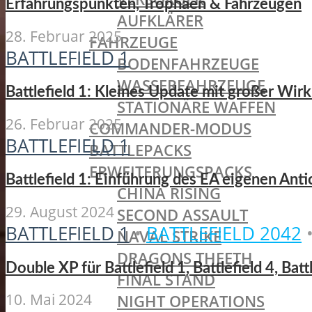
Erfahrungspunkten, Trophäen & Fahrzeugen
AUFKLÄRER
28. Februar 2025
FAHRZEUGE
BATTLEFIELD 1
BODENFAHRZEUGE
WASSERFAHRZEUGE
Battlefield 1: Kleines Update mit großer Wirk
STATIONÄRE WAFFEN
26. Februar 2025
COMMANDER-MODUS
BATTLEFIELD 1
BATTLEPACKS
ERWEITERUNGSPACKS
Battlefield 1: Einführung des EA eigenen Ant
CHINA RISING
29. August 2024
SECOND ASSAULT
BATTLEFIELD 1
•
BATTLEFIELD 2042
NAVAL STRIKE
DRAGONS THEETH
Double XP für Battlefield 1, Battlefield 4, Bat
FINAL STAND
10. Mai 2024
NIGHT OPERATIONS