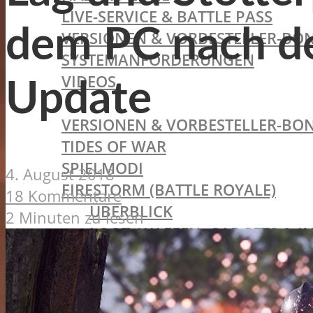
LIVE-SERVICE & BATTLE PASS
dem PC nach 
VERSIONEN & VORBESTELLER-BON
SYSTEMANFORDERUNGEN
VIDEOS
Update
BATTLEFIELD V
VERSIONEN & VORBESTELLER-BON
TIDES OF WAR
SPIELMODI
4. August 2018
FIRESTORM (BATTLE ROYALE)
18 Kommentare
ÜBERBLICK
2 Minuten zu lesen
LOOT, WAFFEN, GADGETS & I
FAHRZEUGE
ZIELE, STRATEGISCHE OBJEK
SYSTEMANFORDERUNGEN