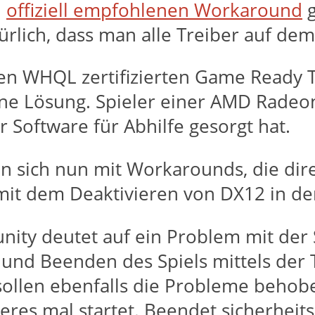
n
offiziell empfohlenen Workaround
g
rlich, dass man alle Treiber auf dem
en WHQL zertifizierten Game Ready Tr
ine Lösung. Spieler einer AMD Radeo
r Software für Abhilfe gesorgt hat.
 sich nun mit Workarounds, die direkt
it dem Deaktivieren von DX12 in den
ity deutet auf ein Problem mit der 
 und Beenden des Spiels mittels der
sollen ebenfalls die Probleme beho
teres mal startet. Beendet sicherhei