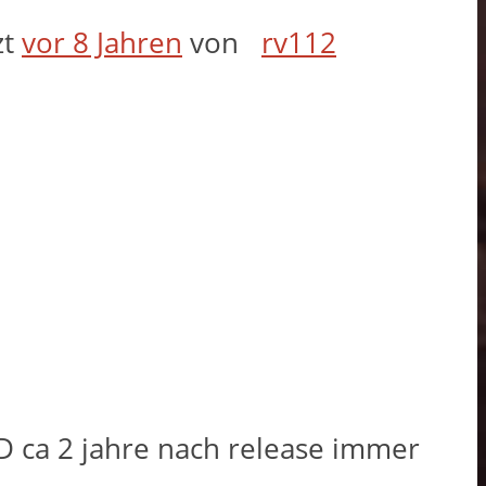
zt
vor 8 Jahren
von
rv112
xD ca 2 jahre nach release immer