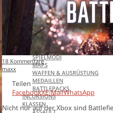
BATTLEFIELD 1
SINGLEPLAYER
ALLGEMEINES
MISSIONEN
TRAILER
MULTIPLAYER
ALLGEMEINES
SPIELMODI
18 Kommentare
MAPS
maxx
WAFFEN & AUSRÜSTUNG
MEDAILLEN
Teilen
BATTLEPACKS
Facebook
X
E-Mail
WhatsApp
INCURSIONS
KLASSEN
Nicht nur auf der Xbox sind Battlefie
ASSAULT