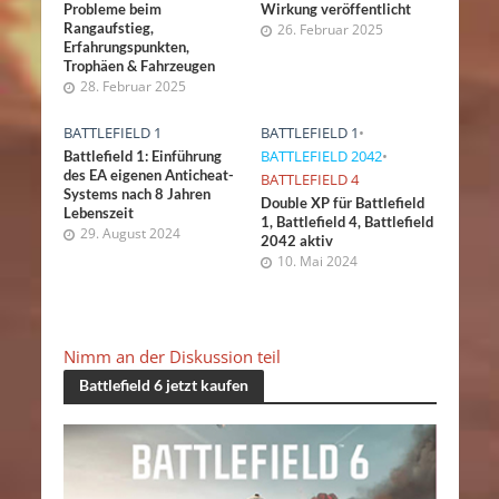
Probleme beim
Wirkung veröffentlicht
Rangaufstieg,
26. Februar 2025
Erfahrungspunkten,
Trophäen & Fahrzeugen
28. Februar 2025
BATTLEFIELD 1
BATTLEFIELD 1
•
BATTLEFIELD 2042
•
Battlefield 1: Einführung
des EA eigenen Anticheat-
BATTLEFIELD 4
Systems nach 8 Jahren
Double XP für Battlefield
Lebenszeit
1, Battlefield 4, Battlefield
29. August 2024
2042 aktiv
10. Mai 2024
Nimm an der Diskussion teil
Battlefield 6 jetzt kaufen