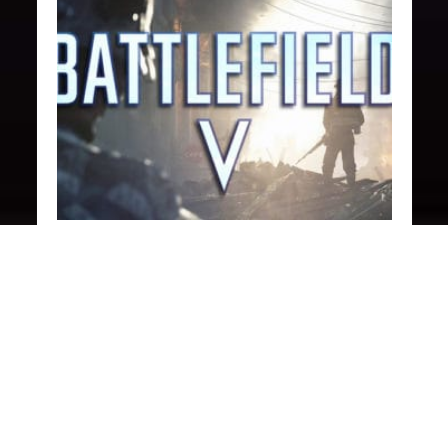
BATTLEFIELD V
Battlefield V: DICE führt “Full
Scale” Netcode und Time to
Death Tests durch
13. Dezember 2018
3 Kommentare
Der Battlefield V Producer Florian Le Bihan hat
auf Twitter mitgeteilt, dass man derzeit wohl an