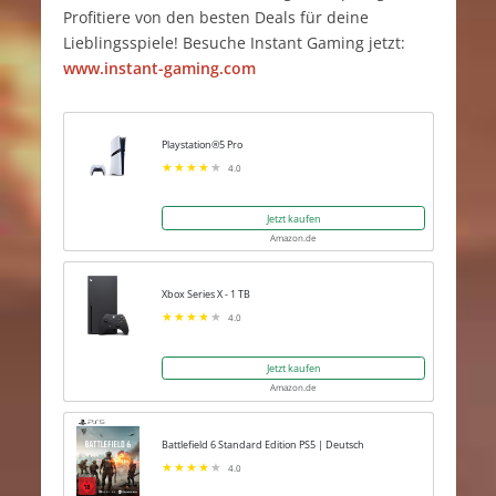
Profitiere von den besten Deals für deine
Lieblingsspiele! Besuche Instant Gaming jetzt:
www.instant-gaming.com
Playstation®5 Pro
4.0
Jetzt kaufen
Amazon.de
Xbox Series X - 1 TB
4.0
Jetzt kaufen
Amazon.de
Battlefield 6 Standard Edition PS5 | Deutsch
4.0