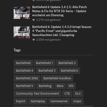
Battlefield 6 Update 1.4.1.5: Alle Patch
Notes & Fix für RTX 50-Serie – Update
erscheint am Dienstag
2.216 mal gelesen
Battlefield 6: Update 1.4.1.0 bringt Season
4 “Pacific Front” und gigantische
Seeschlachten inkl. Changelog
2.054 mal gelesen
Tags
Battlefield
Battlefield 1
Battlefield 3
Battlefield 4
Battlefield 5
Battlefield 6
Battlefield 2042
Battlefield Hardline
Battlefield V
Battlelog
Beta
bf3
Community Test Environment
CTE
DLC
Esport
Gameplay
Gameserver
maps