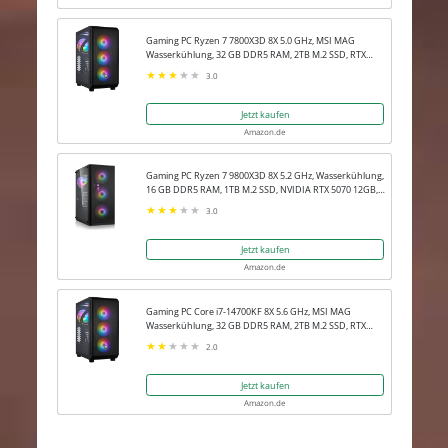
Gaming PC Ryzen 7 7800X3D 8X 5.0 GHz, MSI MAG
Wasserkühlung, 32 GB DDR5 RAM, 2TB M.2 SSD, RTX
5080 16GB, Win 11 Pro
3.0
Jetzt kaufen
Amazon.de
Gaming PC Ryzen 7 9800X3D 8X 5.2 GHz, Wasserkühlung,
16 GB DDR5 RAM, 1TB M.2 SSD, NVIDIA RTX 5070 12GB,
Win 11 Pro
3.0
Jetzt kaufen
Amazon.de
Gaming PC Core i7-14700KF 8X 5.6 GHz, MSI MAG
Wasserkühlung, 32 GB DDR5 RAM, 2TB M.2 SSD, RTX
5080 16GB, Win 11 Pro
2.0
Jetzt kaufen
Amazon.de