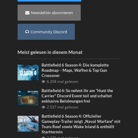
Newsletter abonnieren
Community Discord
Meist gelesen in diesem Monat
Battlefield 6 Season 4: Die komplette
Roadmap – Maps, Waffen & Top Gun
Crossover
6.208 mal gelesen
Battlefield 6: So nehmt ihr am “Hunt the
Carrier” Discord Event teil und schaltet
exklusive Belohnungen frei
2.537 mal gelesen
Battlefield 6 Season 4: Offizieller
Gameplay-Trailer zeigt „Naval Warfare“ mit
Tsuru Reef sowie Wake Island & enthüllt
Starttermin
2.476 mal gelesen