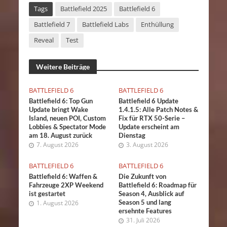
Tags
Battlefield 2025
Battlefield 6
Battlefield 7
Battlefield Labs
Enthüllung
Reveal
Test
Weitere Beiträge
BATTLEFIELD 6
BATTLEFIELD 6
Battlefield 6: Top Gun
Battlefield 6 Update
Update bringt Wake
1.4.1.5: Alle Patch Notes &
Island, neuen POI, Custom
Fix für RTX 50-Serie –
Lobbies & Spectator Mode
Update erscheint am
am 18. August zurück
Dienstag
7. August 2026
3. August 2026
BATTLEFIELD 6
BATTLEFIELD 6
Battlefield 6: Waffen &
Die Zukunft von
Fahrzeuge 2XP Weekend
Battlefield 6: Roadmap für
ist gestartet
Season 4, Ausblick auf
Season 5 und lang
1. August 2026
ersehnte Features
31. Juli 2026