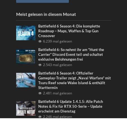
Meist gelesen in diesem Monat
Battlefield 6 Season 4: Die komplette
Roadmap – Maps, Waffen & Top Gun
Crossover
6.239 mal gelesen
Battlefield 6: So nehmt ihr am “Hunt the
Carrier” Discord Event teil und schaltet
exklusive Belohnungen frei
2.543 mal gelesen
Battlefield 6 Season 4: Offizieller
Gameplay-Trailer zeigt „Naval Warfare“ mit
Tsuru Reef sowie Wake Island & enthüllt
Starttermin
2.481 mal gelesen
Battlefield 6 Update 1.4.1.5: Alle Patch
Notes & Fix für RTX 50-Serie – Update
erscheint am Dienstag
2.246 mal gelesen
Battlefield 6: Update 1.4.1.0 bringt Season