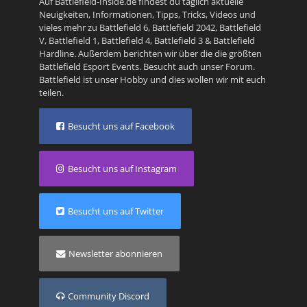
Auf Battlefield-Inside.de findest du täglich aktuelle
Neuigkeiten, Informationen, Tipps, Tricks, Videos und
vieles mehr zu
Battlefield 6
,
Battlefield 2042
,
Battlefield
V
,
Battlefield 1
,
Battlefield 4
,
Battlefield 3
&
Battlefield
Hardline
. Außerdem berichten wir über die die größten
Battlefield Esport Events. Besucht auch unser
Forum
.
Battlefield ist unser Hobby und dies wollen wir mit euch
teilen.
Besucht uns auf Facebook
Besucht uns auf Instagram
Besucht uns auf Twitter
Newsletter abonnieren
Community Discord