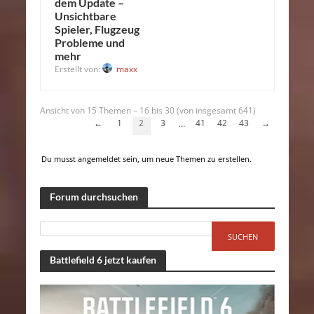
dem Update –
Unsichtbare
Spieler, Flugzeug
Probleme und
mehr
Erstellt von:
maxx
Ansicht von 15 Themen – 16 bis 30 (von insgesamt 641)
←
1
2
3
41
42
43
→
…
Du musst angemeldet sein, um neue Themen zu erstellen.
Forum durchsuchen
Battlefield 6 jetzt kaufen