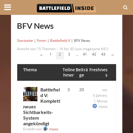
BFV News
Startseite
|
Foren
|
Battlefield V
|
BFV News
Ansicht von 15 Themen – 16 bis 30 (von insgesamt 641)
←
1
2
3
41
42
43
→
…
Thema
Teilne
Beiträ
Freshnes
hmer
ge
s
Battlefiel
3
20
vor
d V:
5 Jahren,
Komplett
1 Monat
neues
maxx
Sichtbarkeits-
System
angekündigt
Erstellt von:
maxx