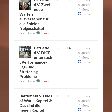
vor
d V: Zwei
5 Jahren,
neue
1 Monat
Waffen
maxx
ausversehen für
alle Spieler
freigeschaltet
Erstellt von:
maxx
Battlefiel
3
14
vor
d V: DICE
5 Jahren,
untersuch
1 Monat
t Performance-,
maxx
Lag- und
Stuttering-
Probleme
Erstellt von:
maxx
Battlefield V Tides
1
1
vor
of War – Kapitel 3:
5 Jahren,
Das sind die
1 Monat
neuen Kapitel
maxx