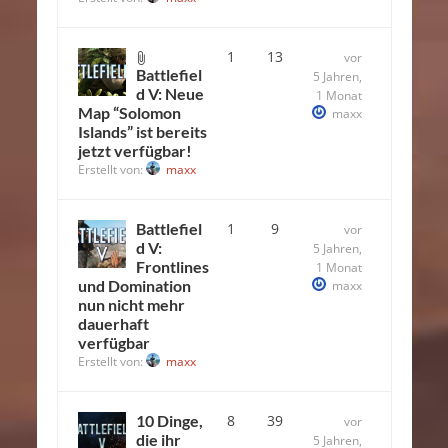
1
13
vor
Battlefiel
5 Jahren,
d V: Neue
1 Monat
Map “Solomon
maxx
Islands” ist bereits
jetzt verfügbar!
Erstellt von:
maxx
Battlefiel
1
9
vor
d V:
5 Jahren,
Frontlines
1 Monat
und Domination
maxx
nun nicht mehr
dauerhaft
verfügbar
Erstellt von:
maxx
10 Dinge,
8
39
vor
die ihr
5 Jahren,