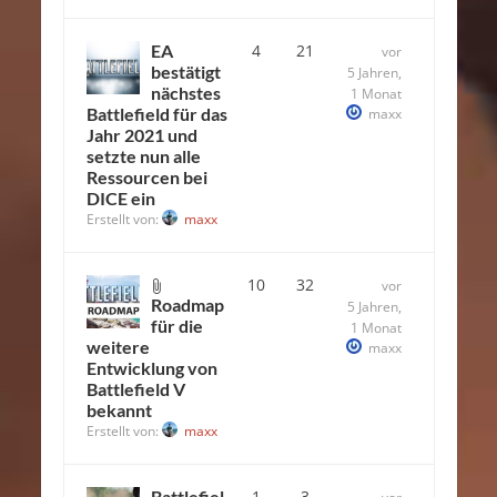
EA
4
21
vor
bestätigt
5 Jahren,
nächstes
1 Monat
Battlefield für das
maxx
Jahr 2021 und
setzte nun alle
Ressourcen bei
DICE ein
Erstellt von:
maxx
10
32
vor
Roadmap
5 Jahren,
für die
1 Monat
weitere
maxx
Entwicklung von
Battlefield V
bekannt
Erstellt von:
maxx
Battlefiel
1
3