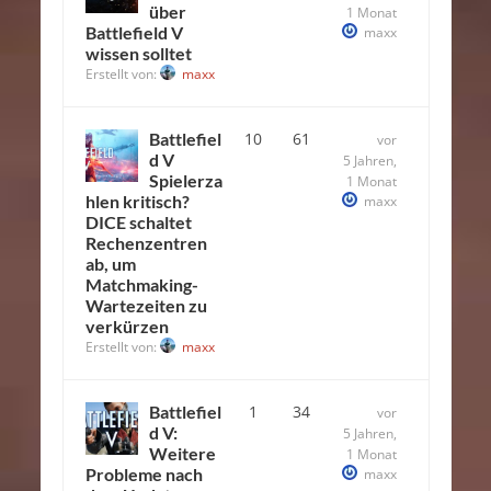
über
1 Monat
Battlefield V
maxx
wissen solltet
Erstellt von:
maxx
Battlefiel
10
61
vor
d V
5 Jahren,
Spielerza
1 Monat
hlen kritisch?
maxx
DICE schaltet
Rechenzentren
ab, um
Matchmaking-
Wartezeiten zu
verkürzen
Erstellt von:
maxx
Battlefiel
1
34
vor
d V:
5 Jahren,
Weitere
1 Monat
Probleme nach
maxx