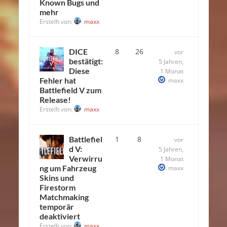
Known Bugs und
mehr
Erstellt von:
maxx
DICE
8
26
vor
bestätigt:
5 Jahren,
Diese
1 Monat
Fehler hat
maxx
Battlefield V zum
Release!
Erstellt von:
maxx
Battlefiel
1
8
vor
d V:
5 Jahren,
Verwirru
1 Monat
ng um Fahrzeug
maxx
Skins und
Firestorm
Matchmaking
temporär
deaktiviert
Erstellt von:
maxx