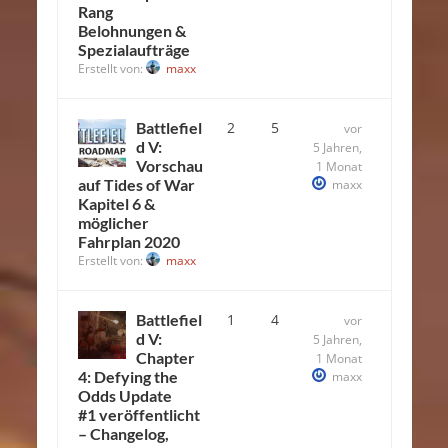
Rang
Belohnungen &
Spezialaufträge
Erstellt von:
maxx
Battlefiel
2
5
vor
d V:
5 Jahren,
Vorschau
1 Monat
auf Tides of War
maxx
Kapitel 6 &
möglicher
Fahrplan 2020
Erstellt von:
maxx
Battlefiel
1
4
vor
d V:
5 Jahren,
Chapter
1 Monat
4: Defying the
maxx
Odds Update
#1 veröffentlicht
– Changelog,