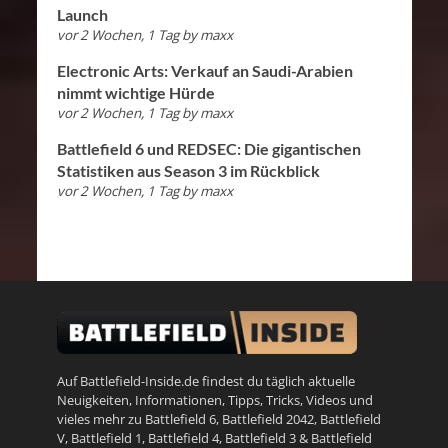
Launch
vor 2 Wochen, 1 Tag
by
maxx
Electronic Arts: Verkauf an Saudi-Arabien
nimmt wichtige Hürde
vor 2 Wochen, 1 Tag
by
maxx
Battlefield 6 und REDSEC: Die gigantischen
Statistiken aus Season 3 im Rückblick
vor 2 Wochen, 1 Tag
by
maxx
Auf Battlefield-Inside.de findest du täglich aktuelle
Neuigkeiten, Informationen, Tipps, Tricks, Videos und
vieles mehr zu
Battlefield 6
,
Battlefield 2042
,
Battlefield
V
,
Battlefield 1
,
Battlefield 4
,
Battlefield 3
&
Battlefield