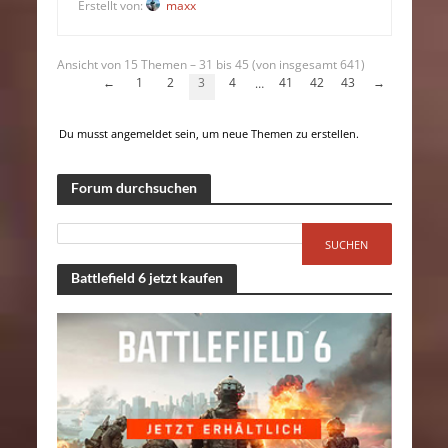
Erstellt von:
maxx
Ansicht von 15 Themen – 31 bis 45 (von insgesamt 641)
←
1
2
3
4
41
42
43
→
…
Du musst angemeldet sein, um neue Themen zu erstellen.
Forum durchsuchen
Battlefield 6 jetzt kaufen