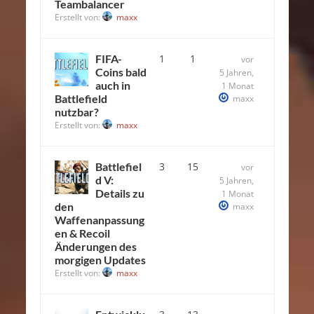
Teambalancer
Erstellt von:
maxx
FIFA-
1
1
vor
Coins bald
5 Jahren,
auch in
1 Monat
Battlefield
maxx
nutzbar?
Erstellt von:
maxx
Battlefiel
3
15
vor
d V:
5 Jahren,
Details zu
1 Monat
den
maxx
Waffenanpassung
en & Recoil
Änderungen des
morgigen Updates
Erstellt von:
maxx