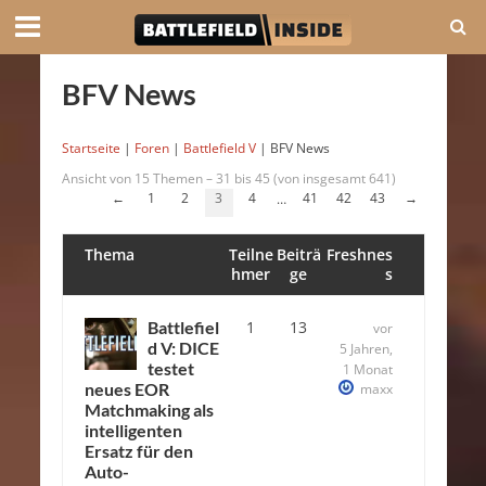
BFV News
Startseite
|
Foren
|
Battlefield V
|
BFV News
Ansicht von 15 Themen – 31 bis 45 (von insgesamt 641)
←
1
2
3
4
41
42
43
→
…
Thema
Teilne
Beiträ
Freshnes
hmer
ge
s
Battlefiel
1
13
vor
d V: DICE
5 Jahren,
testet
1 Monat
neues EOR
maxx
Matchmaking als
intelligenten
Ersatz für den
Auto-