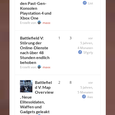
den Past-Gen-
List
Konsolen
Playstation 4 und
Xbox One
Erstellt von:
maxx
Battlefield V:
1
3
vor
Störung der
5 Jahren,
Online-Dienste
4 Monaten
nach über 48
SFgirly
Stunden endlich
behoben
Erstellt von:
maxx
Battlefiel
2
8
vor
d V: Map
5 Jahren,
Overview
5 Monaten
, Neue
ilias
Elitesoldaten,
Waffen und
Gadgets geleakt