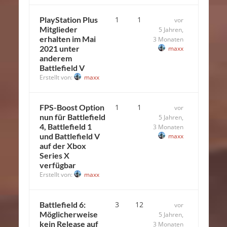
PlayStation Plus
1
1
vor
Mitglieder
5 Jahren,
erhalten im Mai
3 Monaten
2021 unter
maxx
anderem
Battlefield V
Erstellt von:
maxx
FPS-Boost Option
1
1
vor
nun für Battlefield
5 Jahren,
4, Battlefield 1
3 Monaten
und Battlefield V
maxx
auf der Xbox
Series X
verfügbar
Erstellt von:
maxx
Battlefield 6:
3
12
vor
Möglicherweise
5 Jahren,
kein Release auf
3 Monaten