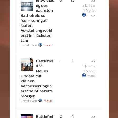
Entwicklu
3
13
vor
ng des
5 Jahren,
nächsten
1 Monat
Battlefield soll
maxx
“sehr sehr gut”
laufen,
Vorstellung wohl
erst im nächsten
Jahr
Erstellt von:
maxx
Battlefiel
1
2
vor
d V:
5 Jahren,
Neues
1 Monat
Update mit
maxx
kleinen
Verbesserungen
erscheint bereits
Morgen
Erstellt von:
maxx
Battlefiel
2
4
vor