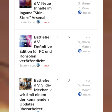
d V: Neue
5 Jahren,
Inhalte im
1 Monat
Ingame “Skin-
maxx
Store” Arsenal
Erstellt von:
maxx
Battlefiel
1
5
vor
d V
5 Jahren,
Definitive
1 Monat
Edition für PC und
maxx
Konsolen
veröffentlicht
Erstellt von:
maxx
Battlefiel
1
3
vor
d V: Slide-
5 Jahren,
Mechanik
1 Monat
wird mit einem
maxx
der kommenden
Updates
überarbeitet