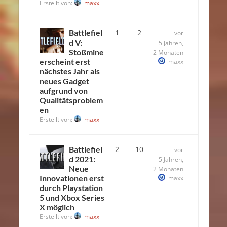
Erstellt von:
maxx
Battlefiel
1
2
vor
d V:
5 Jahren,
Stoßmine
2 Monaten
erscheint erst
maxx
nächstes Jahr als
neues Gadget
aufgrund von
Qualitätsproblem
en
Erstellt von:
maxx
Battlefiel
2
10
vor
d 2021:
5 Jahren,
Neue
2 Monaten
Innovationen erst
maxx
durch Playstation
5 und Xbox Series
X möglich
Erstellt von:
maxx