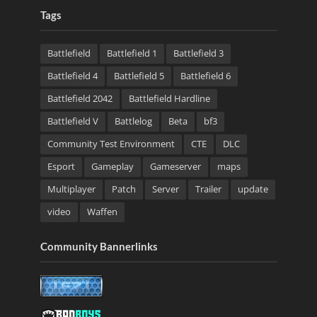
Tags
Battlefield
Battlefield 1
Battlefield 3
Battlefield 4
Battlefield 5
Battlefield 6
Battlefield 2042
Battlefield Hardline
Battlefield V
Battlelog
Beta
bf3
Community Test Environment
CTE
DLC
Esport
Gameplay
Gameserver
maps
Multiplayer
Patch
Server
Trailer
update
video
Waffen
Community Bannerlinks