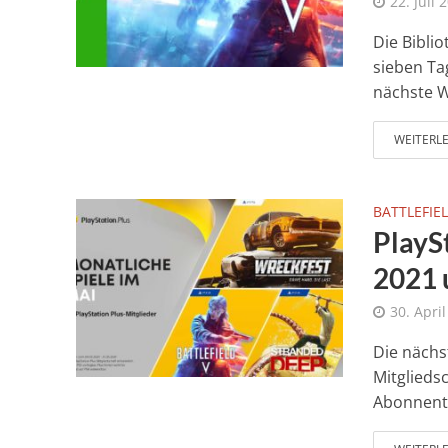
22. Juli 
Die Bibli
sieben Ta
nächste W
WEITERL
BATTLEFIEL
PlayS
2021 
30. Apri
Die nächst
Mitglieds
Abonnente