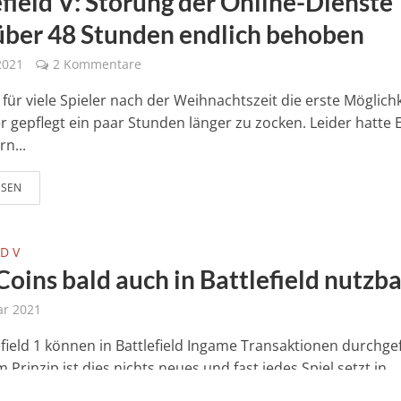
efield V: Störung der Online-Dienste
über 48 Stunden endlich behoben
 2021
2 Kommentare
 für viele Spieler nach der Weihnachtszeit die erste Möglichk
r gepflegt ein paar Stunden länger zu zocken. Leider hatte 
n...
ESEN
D V
oins bald auch in Battlefield nutzba
ar 2021
lefield 1 können in Battlefield Ingame Transaktionen durchge
 Prinzip ist dies nichts neues und fast jedes Spiel setzt in
r...