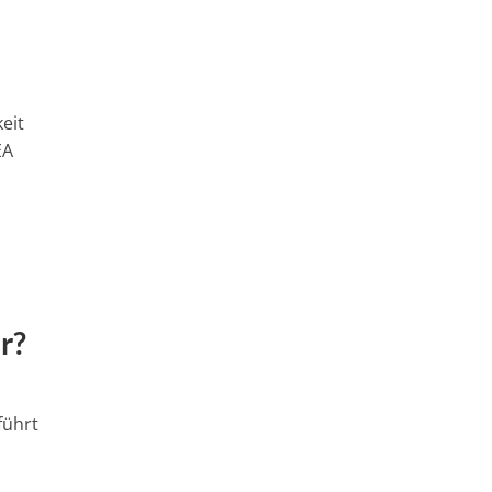
eit
EA
r?
führt