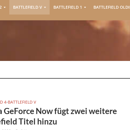
2
BATTLEFIELD V
BATTLEFIELD 1
BATTLEFIELD OLDI
D 4
BATTLEFIELD V
•
a GeForce Now fügt zwei weitere
field Titel hinzu