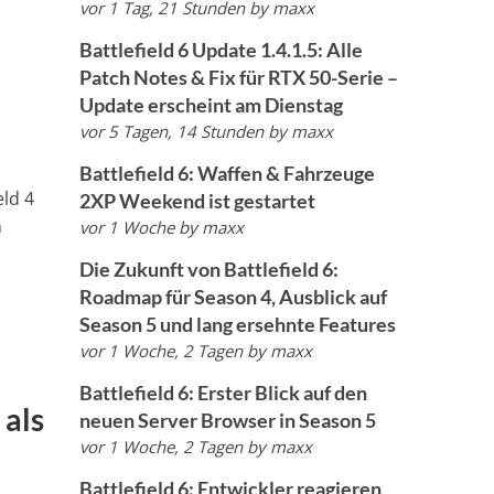
vor 1 Tag, 21 Stunden
by
maxx
Battlefield 6 Update 1.4.1.5: Alle
e
Patch Notes & Fix für RTX 50-Serie –
Update erscheint am Dienstag
vor 5 Tagen, 14 Stunden
by
maxx
Battlefield 6: Waffen & Fahrzeuge
eld 4
2XP Weekend ist gestartet
m
vor 1 Woche
by
maxx
Die Zukunft von Battlefield 6:
Roadmap für Season 4, Ausblick auf
Season 5 und lang ersehnte Features
vor 1 Woche, 2 Tagen
by
maxx
Battlefield 6: Erster Blick auf den
 als
neuen Server Browser in Season 5
vor 1 Woche, 2 Tagen
by
maxx
Battlefield 6: Entwickler reagieren