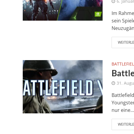
6. Janua
Im Rahmen
sein Spie
Neuzugäng
WEITERL
BATTLEFIEL
Battle
31. Augu
Battlefiel
Youngster
nur eine..
WEITERL