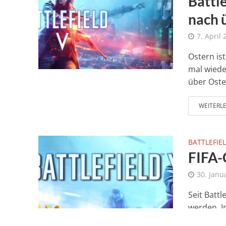
Battl
nach 
7. April
Ostern ist
mal wiede
über Oster
WEITERL
BATTLEFIEL
FIFA-C
30. Janu
Seit Batt
werden. Im
irgendeine