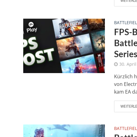
WEITERL
BATTLEFIEL
FPS-B
Battle
Serie
30. Apri
Kürzlich 
von Elect
kam EA da
WEITERL
BATTLEFIEL