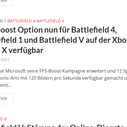
ESEN
D 1
BATTLEFIELD 4
BATTLEFIELD V
•
•
oost Option nun für Battlefield 4,
field 1 und Battlefield V auf der Xbo
s X verfügbar
l 2021
hat Microsoft seine FPS-Boost-Kampagne erweitert und 12 Sp
ronic-Arts mit 120 Bildern pro Sekunde verfügbar gemacht 
mit...
ESEN
D V