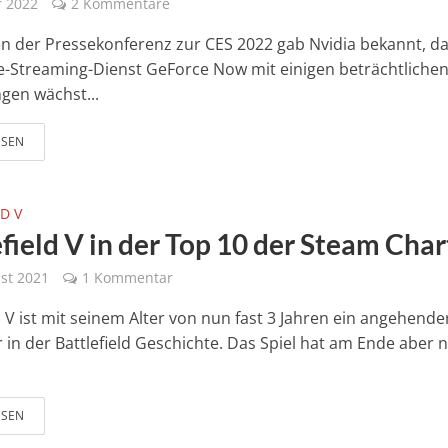
r 2022
2 Kommentare
 der Pressekonferenz zur CES 2022 gab Nvidia bekannt, d
le-Streaming-Dienst GeForce Now mit einigen beträchtliche
en wächst...
ESEN
D V
field V in der Top 10 der Steam Char
st 2021
1 Kommentar
d V ist mit seinem Alter von nun fast 3 Jahren ein angehende
 in der Battlefield Geschichte. Das Spiel hat am Ende aber n
.
ESEN