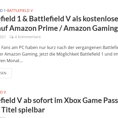
D 1
BATTLEFIELD V
•
field 1 & Battlefield V als kostenlos
 auf Amazon Prime / Amazon Gaming
2021
4 Kommentare
ld Fans am PC haben nur kurz nach der vergangenen Battlefi
er Amazon Gaming, jetzt die Möglichkeit Battlefield 1 und i
n Monat...
ESEN
D V
efield V ab sofort im Xbox Game Pass
Titel spielbar