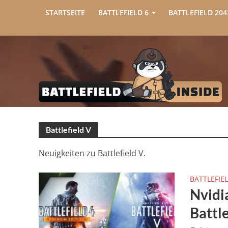
STARTSEITE
BATTLEFIELD 6
BATTLEFIELD 204
Battlefield V
Neuigkeiten zu Battlefield V.
BATTLEFIEL
Nvidi
Battle