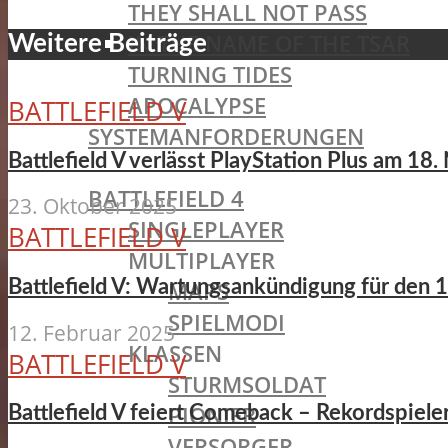
THEY SHALL NOT PASS
IN THE NAME OF THE TSAR
Weitere Beiträge
TURNING TIDES
APOCALYPSE
BATTLEFIELD V
SYSTEMANFORDERUNGEN
Battlefield V verlässt PlayStation Plus am 1
BATTLEFIELD OLDIES
BATTLEFIELD 4
23. Oktober 2025
SINGLEPLAYER
BATTLEFIELD V
MULTIPLAYER
Battlefield V: Wartungsankündigung für den 1
MAPS
SPIELMODI
12. Februar 2025
KLASSEN
BATTLEFIELD V
STURMSOLDAT
PIONIER
Battlefield V feiert Comeback – Rekordspiel
VERSORGER