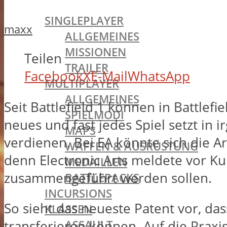
BATTLEFIELD 1
SINGLEPLAYER
maxx
ALLGEMEINES
MISSIONEN
Teilen
TRAILER
Facebook
X
E-Mail
WhatsApp
MULTIPLAYER
ALLGEMEINES
Seit Battlefield 1 können in Battlef
SPIELMODI
neues und fast jedes Spiel setzt in
MAPS
verdienen. Bei EA könnte sich die 
WAFFEN & AUSRÜSTUNG
denn Electronic Arts meldete vor 
MEDAILLEN
zusammengeführt werden sollen.
BATTLEPACKS
INCURSIONS
So sieht das neueste Patent vor, da
KLASSEN
ASSAULT
transferieren können. Auf die Praxi