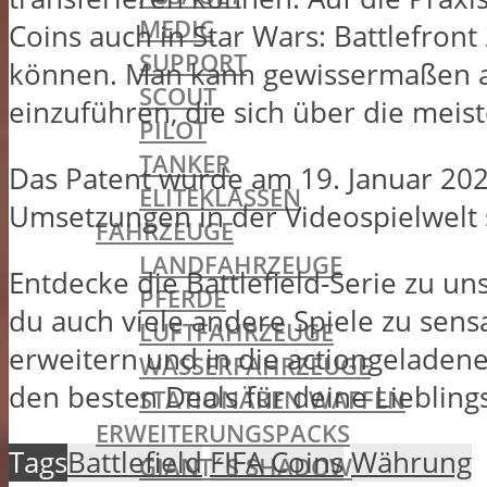
MEDIC
Coins auch in Star Wars: Battlefront
SUPPORT
können. Man kann gewissermaßen al
SCOUT
einzuführen, die sich über die meist
PILOT
TANKER
Das Patent wurde am 19. Januar 2021
ELITEKLASSEN
Umsetzungen in der Videospielwelt 
FAHRZEUGE
LANDFAHRZEUGE
Entdecke die Battlefield-Serie zu u
PFERDE
du auch viele andere Spiele zu sens
LUFTFAHRZEUGE
erweitern und in die actiongeladen
WASSERFAHRZEUGE
den besten Deals für deine Liebling
STATIONÄREN WAFFEN
ERWEITERUNGSPACKS
Tags
Battlefield
FIFA Coins
Währung
GIANT´S SHADOW