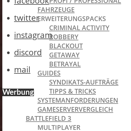
facebook
PROFI / PROFESSIONAL
FAHRZEUGE
twitter
ERWEITERUNGSPACKS
CRIMINAL ACTIVITY
instagram
ROBBERY
BLACKOUT
discord
GETAWAY
BETRAYAL
mail
GUIDES
SYNDIKATS-AUFTRÄGE
TIPPS & TRICKS
Werbung
SYSTEMANFORDERUNGEN
GAMESERVERVERGLEICH
BATTLEFIELD 3
MULTIPLAYER