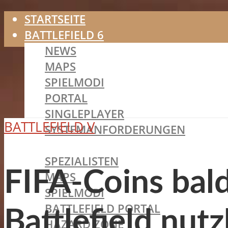
STARTSEITE
BATTLEFIELD 6
NEWS
MAPS
SPIELMODI
PORTAL
SINGLEPLAYER
BATTLEFIELD V
SYSTEMANFORDERUNGEN
BATTLEFIELD 2042
SPEZIALISTEN
FIFA-Coins bald
MAPS
SPIELMODI
BATTLEFIELD PORTAL
Battlefield nut
HAZARD ZONE