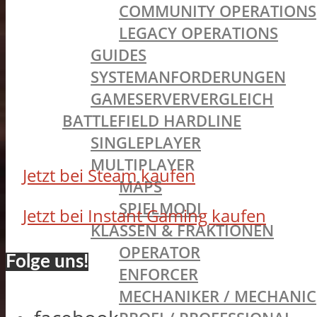
COMMUNITY OPERATIONS
LEGACY OPERATIONS
GUIDES
SYSTEMANFORDERUNGEN
GAMESERVERVERGLEICH
BATTLEFIELD HARDLINE
SINGLEPLAYER
MULTIPLAYER
Jetzt bei Steam kaufen
MAPS
SPIELMODI
Jetzt bei Instant Gaming kaufen
KLASSEN & FRAKTIONEN
OPERATOR
Folge uns!
ENFORCER
MECHANIKER / MECHANIC