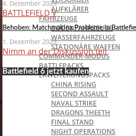
4. Dezember 2023
AUFKLÄRER
BATTLEFIELD V
FAHRZEUGE
BODENFAHRZEUGE
Behoben: Matchmaking Probleme in Battlefie
WASSERFAHRZEUGE
1. Dezember 2023
STATIONÄRE WAFFEN
Nimm an der Diskussion teil
COMMANDER-MODUS
BATTLEPACKS
Battlefield 6 jetzt kaufen
ERWEITERUNGSPACKS
CHINA RISING
SECOND ASSAULT
NAVAL STRIKE
DRAGONS THEETH
FINAL STAND
NIGHT OPERATIONS