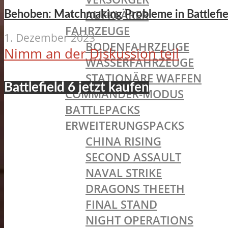
AUFKLÄRER
Behoben: Matchmaking Probleme in Battlefie
FAHRZEUGE
1. Dezember 2023
BODENFAHRZEUGE
Nimm an der Diskussion teil
WASSERFAHRZEUGE
STATIONÄRE WAFFEN
Battlefield 6 jetzt kaufen
COMMANDER-MODUS
BATTLEPACKS
ERWEITERUNGSPACKS
CHINA RISING
SECOND ASSAULT
NAVAL STRIKE
DRAGONS THEETH
FINAL STAND
NIGHT OPERATIONS