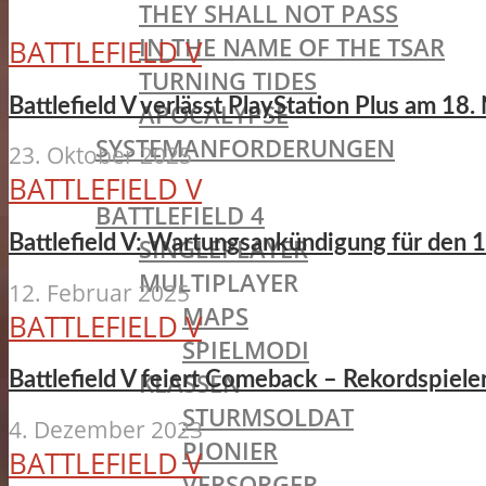
THEY SHALL NOT PASS
IN THE NAME OF THE TSAR
BATTLEFIELD V
TURNING TIDES
Battlefield V verlässt PlayStation Plus am 1
APOCALYPSE
SYSTEMANFORDERUNGEN
23. Oktober 2025
BATTLEFIELD OLDIES
BATTLEFIELD V
BATTLEFIELD 4
Battlefield V: Wartungsankündigung für den 1
SINGLEPLAYER
MULTIPLAYER
12. Februar 2025
MAPS
BATTLEFIELD V
SPIELMODI
KLASSEN
Battlefield V feiert Comeback – Rekordspiel
STURMSOLDAT
4. Dezember 2023
PIONIER
BATTLEFIELD V
VERSORGER