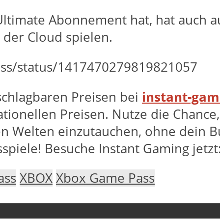
timate Abonnement hat, hat auch au
 der Cloud spielen.
ass/status/1417470279819821057
nschlagbaren Preisen bei
instant-gam
ationellen Preisen. Nutze die Chanc
en Welten einzutauchen, ohne dein Bu
sspiele! Besuche Instant Gaming jetzt
ass
XBOX
Xbox Game Pass