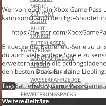
MEDIC
Wer von euch ein Xbox Game Pass Ul
SUPPORT
kann somit auch den Ego-Shooter in
SCOUT
PILOT
https://twitter.com/XboxGameP
TANKER
ELITEKLASSEN
Entdecke die Battlefield-Serie zu u
FAHRZEUGE
du auch viele andere Spiele zu sens
LANDFAHRZEUGE
erweitern und in die actiongeladen
PFERDE
den besten Deals für deine Liebling
LUFTFAHRZEUGE
WASSERFAHRZEUGE
Tags
Battlefield V
Game Pass
Gamep
STATIONÄREN WAFFEN
ERWEITERUNGSPACKS
GIANT´S SHADOW
Weitere Beiträge