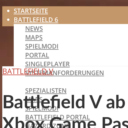
STARTSEITE
BATTLEFIELD 6
NEWS
MAPS
SPIELMODI
PORTAL
SINGLEPLAYER
BATTLEFIELD V
SYSTEMANFORDERUNGEN
BATTLEFIELD 2042
SPEZIALISTEN
Battlefield V ab
MAPS
SPIELMODI
BATTLEFIELD PORTAL
Xbox Game Pass
HAZARD ZONE