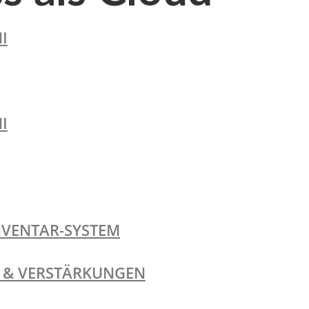
I
I
NVENTAR-SYSTEM
TE & VERSTÄRKUNGEN