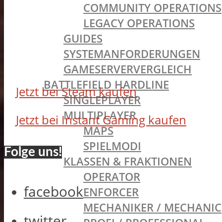
COMMUNITY OPERATIONS
LEGACY OPERATIONS
GUIDES
SYSTEMANFORDERUNGEN
GAMESERVERVERGLEICH
BATTLEFIELD HARDLINE
Jetzt bei Steam kaufen
SINGLEPLAYER
MULTIPLAYER
Jetzt bei Instant Gaming kaufen
MAPS
SPIELMODI
Folge uns!
KLASSEN & FRAKTIONEN
OPERATOR
facebook
ENFORCER
MECHANIKER / MECHANIC
twitter