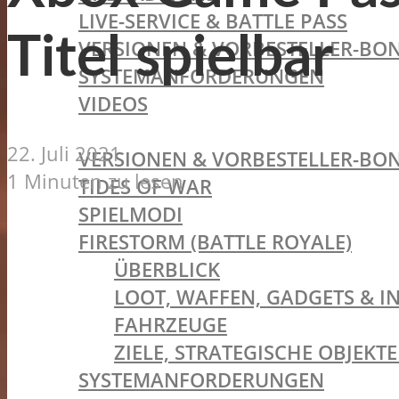
LIVE-SERVICE & BATTLE PASS
Titel spielbar
VERSIONEN & VORBESTELLER-BON
SYSTEMANFORDERUNGEN
VIDEOS
BATTLEFIELD V
22. Juli 2021
VERSIONEN & VORBESTELLER-BON
1 Minuten zu lesen
TIDES OF WAR
SPIELMODI
FIRESTORM (BATTLE ROYALE)
ÜBERBLICK
LOOT, WAFFEN, GADGETS & I
FAHRZEUGE
ZIELE, STRATEGISCHE OBJEK
SYSTEMANFORDERUNGEN