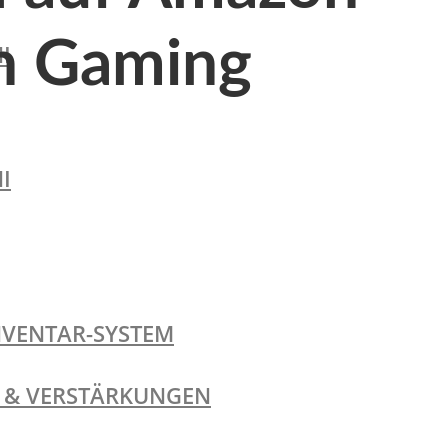
n Gaming
I
I
NVENTAR-SYSTEM
TE & VERSTÄRKUNGEN