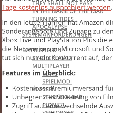
THEY SHALL NOT PASS
Tage kostenlos ausprobiert werden
.
IN THE NAME OF THE TSAR
TURNING TIDES
In den letzten Jahren hat Amazon die
APOCALYPSE
Sonderangebote und Zugang zu den 
SYSTEMANFORDERUNGEN
Xbox Live und PlayStation Plus die 
BATTLEFIELD OLDIES
die Netzwerke von Microsoft und S
BATTLEFIELD 4
tut sich nun ein Konkurrent auf, der
SINGLEPLAYER
MULTIPLAYER
Features im Überblick:
MAPS
SPIELMODI
Kostenloser Premiumversand für 
KLASSEN
Unbegrenztes Streaming von Fi
STURMSOLDAT
PIONIER
Zugriff auf eine wechselnde Aus
VERSORGER