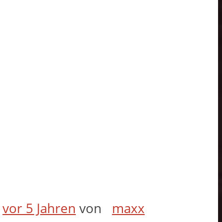
t
vor 5 Jahren
von
maxx