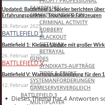
PROFI / PROFESSIONAL
FAHRZEUGE
Updated: Battlefield 1: Spieler berichten üb
ERWEITERUNGSPACKS
Erfahrungspunkten, Trophäen & Fahrzeugen
CRIMINAL ACTIVITY
28. Februar 2025
ROBBERY
BATTLEFIELD 1
BLACKOUT
GETAWAY
Battlefield 1: Kleines Update mit großer Wirk
BETRAYAL
26. Februar 2025
GUIDES
BATTLEFIELD V
SYNDIKATS-AUFTRÄGE
TIPPS & TRICKS
Battlefield V: Wartungsankündigung für den 1
SYSTEMANFORDERUNGEN
12. Februar 2025
GAMESERVERVERGLEICH
BATTLEFIELD 3
Dieses Thema hat 4 Antworten s
MULTIPLAYER