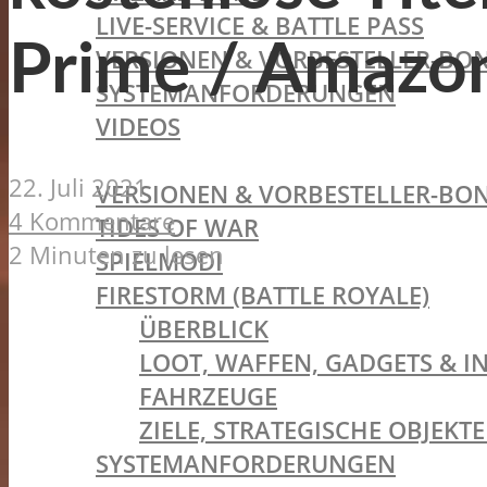
LIVE-SERVICE & BATTLE PASS
Prime / Amazo
VERSIONEN & VORBESTELLER-BON
SYSTEMANFORDERUNGEN
VIDEOS
BATTLEFIELD V
22. Juli 2021
VERSIONEN & VORBESTELLER-BON
4 Kommentare
TIDES OF WAR
2 Minuten zu lesen
SPIELMODI
FIRESTORM (BATTLE ROYALE)
ÜBERBLICK
LOOT, WAFFEN, GADGETS & I
FAHRZEUGE
ZIELE, STRATEGISCHE OBJEK
SYSTEMANFORDERUNGEN