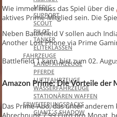
MEDIC
Wie immer muss das Spiel über die
SUPPORT
aktives Prime-Mitglied sein. Die Spi
SCOUT
PILOT
Neben Battlefield V sollen auch Ind
TANKER
Another Lost Phone via Prime Gaming
ELITEKLASSEN
FAHRZEUGE
Battlefield 1 kann bist zum 02. Aug
LANDFAHRZEUGE
PFERDE
LUFTFAHRZEUGE
Amazon Prime: Die Vorteile der M
WASSERFAHRZEUGE
STATIONÄREN WAFFEN
ERWEITERUNGSPACKS
Das Prime-Abo, das unter anderem k
GIANT´S SHADOW
Abrechnung 7,99 Euro pro Monat, be