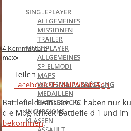
BATTLEFIELD 1
SINGLEPLAYER
ALLGEMEINES
MISSIONEN
TRAILER
MULTIPLAYER
4 Kommentare
ALLGEMEINES
maxx
SPIELMODI
Teilen
MAPS
Facebook
X
E-Mail
WhatsApp
WAFFEN & AUSRÜSTUNG
MEDAILLEN
Battlefield Fans am PC haben nur ku
BATTLEPACKS
INCURSIONS
die Möglichkeit Battlefield 1 und 
KLASSEN
bekommen
.
ASSAULT