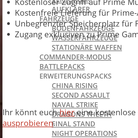
Kostenloser Zugriff auf Prime Mu
AUFKLÄRER
Kostenfreie Lieferung für Prime-
FAHRZEUGE
Unbegrenzter Speicherplatz für
BODENFAHRZEUGE
Zugang exklusiven zu Prime Gam
WASSERFAHRZEUGE
STATIONÄRE WAFFEN
COMMANDER-MODUS
BATTLEPACKS
ERWEITERUNGSPACKS
CHINA RISING
SECOND ASSAULT
NAVAL STRIKE
Ihr könnt euch
hier
eine kostenlose 
DRAGONS THEETH
ausprobieren
.
FINAL STAND
NIGHT OPERATIONS