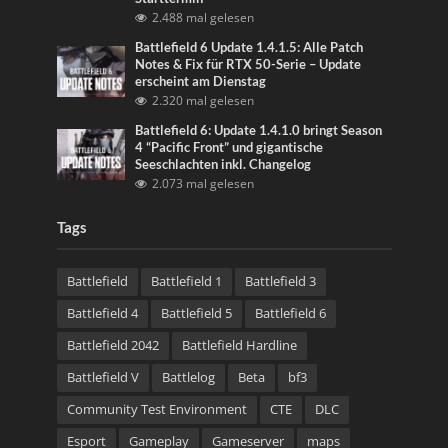
2.488 mal gelesen
Battlefield 6 Update 1.4.1.5: Alle Patch
Notes & Fix für RTX 50-Serie – Update
erscheint am Dienstag
2.320 mal gelesen
Battlefield 6: Update 1.4.1.0 bringt Season
4 “Pacific Front” und gigantische
Seeschlachten inkl. Changelog
2.073 mal gelesen
Tags
Battlefield
Battlefield 1
Battlefield 3
Battlefield 4
Battlefield 5
Battlefield 6
Battlefield 2042
Battlefield Hardline
Battlefield V
Battlelog
Beta
bf3
Community Test Environment
CTE
DLC
Esport
Gameplay
Gameserver
maps