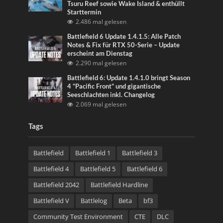
Tsuru Reef sowie Wake Island & enthüllt
Starttermin
2.486 mal gelesen
Battlefield 6 Update 1.4.1.5: Alle Patch
Notes & Fix für RTX 50-Serie – Update
erscheint am Dienstag
2.290 mal gelesen
Battlefield 6: Update 1.4.1.0 bringt Season
4 “Pacific Front” und gigantische
Seeschlachten inkl. Changelog
2.069 mal gelesen
Tags
Battlefield
Battlefield 1
Battlefield 3
Battlefield 4
Battlefield 5
Battlefield 6
Battlefield 2042
Battlefield Hardline
Battlefield V
Battlelog
Beta
bf3
Community Test Environment
CTE
DLC