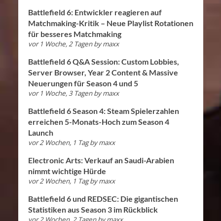
Battlefield 6: Entwickler reagieren auf
Matchmaking-Kritik – Neue Playlist Rotationen
für besseres Matchmaking
vor 1 Woche, 2 Tagen
by
maxx
Battlefield 6 Q&A Session: Custom Lobbies,
Server Browser, Year 2 Content & Massive
Neuerungen für Season 4 und 5
vor 1 Woche, 3 Tagen
by
maxx
Battlefield 6 Season 4: Steam Spielerzahlen
erreichen 5-Monats-Hoch zum Season 4
Launch
vor 2 Wochen, 1 Tag
by
maxx
Electronic Arts: Verkauf an Saudi-Arabien
nimmt wichtige Hürde
vor 2 Wochen, 1 Tag
by
maxx
Battlefield 6 und REDSEC: Die gigantischen
Statistiken aus Season 3 im Rückblick
vor 2 Wochen, 2 Tagen
by
maxx