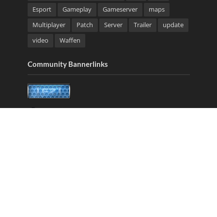
Esport
Gameplay
Gameserver
maps
Multiplayer
Patch
Server
Trailer
update
video
Waffen
Community Bannerlinks